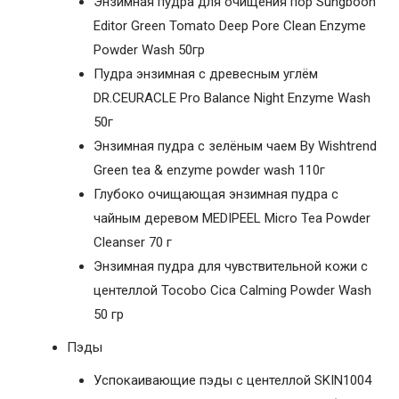
Энзимная пудра для очищения пор Sungboon
Editor Green Tomato Deep Pore Clean Enzyme
Powder Wash 50гр
Пудра энзимная с древесным углём
DR.CEURACLE Pro Balance Night Enzyme Wash
50г
Энзимная пудра с зелёным чаем By Wishtrend
Green tea & enzyme powder wash 110г
Глубоко очищающая энзимная пудра с
чайным деревом MEDIPEEL Micro Tea Powder
Cleanser 70 г
Энзимная пудра для чувствительной кожи с
центеллой Tocobo Cica Calming Powder Wash
50 гр
Пэды
Успокаивающие пэды с центеллой SKIN1004