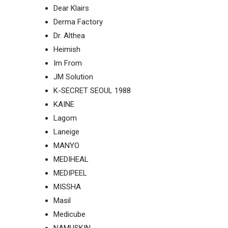
И
Dear Klairs
СТАТЬИ
Derma Factory
Dr. Althea
Heimish
Im From
ВОЙТИ
JM Solution
K-SECRET SEOUL 1988
ЗАБЫЛИ
ПАРОЛЬ?
KAINE
Lagom
Laneige
MANYO
MEDIHEAL
MEDIPEEL
MISSHA
Masil
Medicube