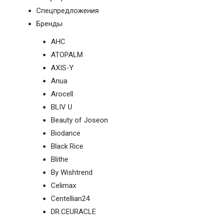
N-
Спецпредложения
V
Бренды
КОНТАКТЫ
AHC
ATOPALM
ДОСТАВКА
AXIS-Y
И
Anua
ОПЛАТА
Arocell
BLIV U
ДИСКОНТНАЯ
ПРОГРАММА
Beauty of Joseon
Biodance
АКЦИИ
Black Rice
Blithe
ОТЗЫВЫ
By Wishtrend
О
Celimax
МАГАЗИНЕ
Centellian24
DR.CEURACLE
БЛОГ