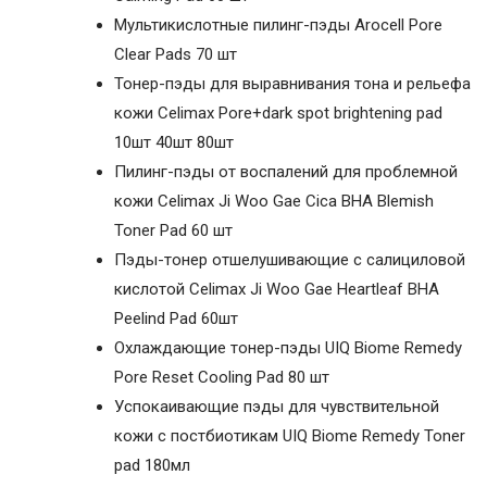
Мультикислотные пилинг-пэды Arocell Pore
Clear Pads 70 шт
Тонер-пэды для выравнивания тона и рельефа
кожи Celimax Pore+dark spot brightening pad
10шт 40шт 80шт
Пилинг-пэды от воспалений для проблемной
кожи Celimax Ji Woo Gae Cica BHA Blemish
Toner Pad 60 шт
Пэды-тонер отшелушивающие с салициловой
кислотой Celimax Ji Woo Gae Heartleaf BHA
Peelind Pad 60шт
Охлаждающие тонер-пэды UIQ Biome Remedy
Pore Reset Cooling Pad 80 шт
Успокаивающие пэды для чувствительной
кожи с постбиотикам UIQ Biome Remedy Toner
pad 180мл