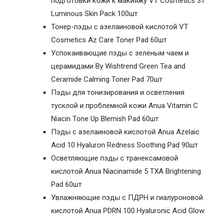
подготовки кожи к макияжу VT Cosmetics 31
Luminous Skin Pack 100шт
Тонер-пэды с азелаиновой кислотой VT
Cosmetics Az Care Toner Pad 60шт
Успокаивающие пэды с зелёным чаем и
церамидами By Wishtrend Green Tea and
Ceramide Calming Toner Pad 70шт
Пэды для тонизирования и осветления
тусклой и проблемной кожи Anua Vitamin C
Niacin Tone Up Blemish Pad 60шт
Пэды с азелаиновой кислотой Anua Azelaic
Acid 10 Hyaluron Redness Soothing Pad 90шт
Осветляющие пэды с транексамовой
кислотой Anua Niacinamide 5 TXA Brightening
Pad 60шт
Увлажняющие пэды с ПДРН и гиалуроновой
кислотой Anua PDRN 100 Hyaluronic Acid Glow