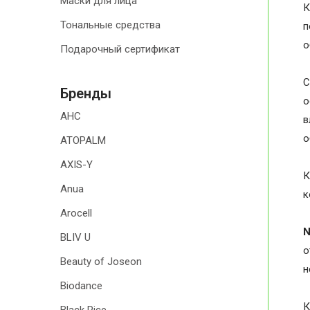
Маски для лица
К
Тональные средства
п
о
Подарочный сертификат
С
Бренды
о
AHC
в
о
ATOPALM
AXIS-Y
К
Anua
к
Arocell
BLIV U
о
Beauty of Joseon
н
Biodance
К