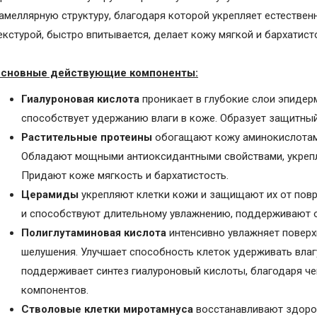
амеллярную структуру, благодаря которой укрепляет естестве
екстурой, быстро впитывается, делает кожу мягкой и бархатист
сновные действующие компоненты:
Гиалуроновая кислота
проникает в глубокие слои эпидерм
способствует удержанию влаги в коже. Образует защитный 
Растительные протеины
обогащают кожу аминокислотами
Обладают мощными антиоксидантными свойствами, укрепл
Придают коже мягкость и бархатистость.
Церамиды
укрепляют клетки кожи и защищают их от пов
и способствуют длительному увлажнению, поддерживают 
Полиглутаминовая кислота
интенсивно увлажняет поверхн
шелушения. Улучшает способность клеток удерживать влагу
поддерживает синтез гиалуроновый кислоты, благодаря че
компонентов.
Стволовые клетки миротамнуса
восстанавливают здоров