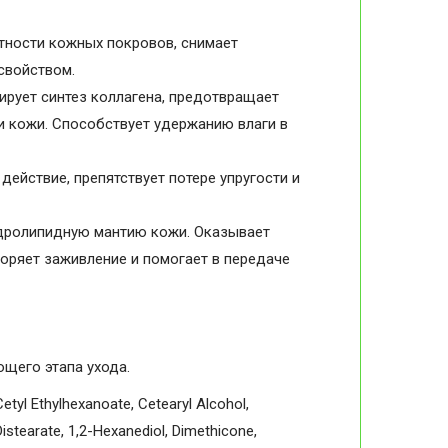
тности кожных покровов, снимает
свойством.
лирует синтез коллагена, предотвращает
и кожи. Способствует удержанию влаги в
ействие, препятствует потере упругости и
дролипидную мантию кожи. Оказывает
оряет заживление и помогает в передаче
щего этапа ухода.
etyl Ethylhexanoate, Cetearyl Alcohol,
Distearate, 1,2-Hexanediol, Dimethicone,