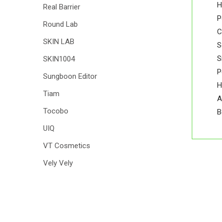
H
Real Barrier
P
Round Lab
C
SKIN LAB
S
S
SKIN1004
P
Sungboon Editor
H
Tiam
A
Tocobo
B
UIQ
VT Cosmetics
Vely Vely