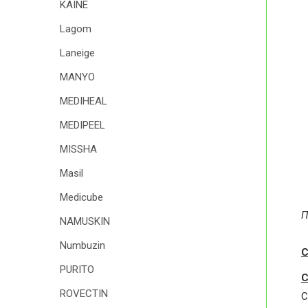
KAINE
Lagom
Laneige
MANYO
MEDIHEAL
MEDIPEEL
MISSHA
Masil
Medicube
П
NAMUSKIN
Numbuzin
С
PURITO
С
ROVECTIN
C