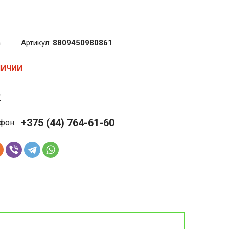
m
Артикул:
8809450980861
ЛИЧИИ
с
+375 (44) 764-61-60
фон: