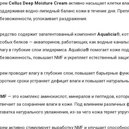
рем
Cellus Deep Moisture Cream
активно насыщает клетки вла
оддерживая водно-липидный баланс кожи в течение дня. Препя
безвоженности, успокаивает раздражения.
редство содержит запатентованный компонент
Aqualicia®
, ко
собых белков — аквапоринов, работающих, как водные каналы
лагу в глубокие слои эпидермиса. Aqualicia® помогает коже п
безвоженность, повышает NMF и укрепляет естественный защи
рем проводит влагу в глубокие слои, повышает барьерные функц
ороткие сроки устраняет дефицит влаги и повышает натуральн
NMF
— это комплекс аминокислот, минералов и пептидов, котор
твечает за сохранение влаги в коже. Под влиянием различных 
ехватка натурального увлажнения, из-за чего кожа теряет упруг
рем активно стимулирует выработку NMF и улучшает способнос