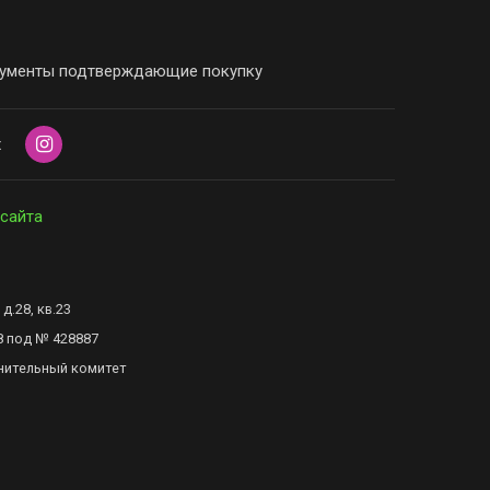
ументы подтверждающие покупку
х
 сайта
д.28, кв.23
8 под № 428887
нительный комитет