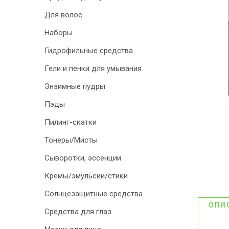
Для волос
ДИСКОНТНАЯ
Наборы
ПРОГРАММА
Гидрофильные средства
АКЦИИ
Гели и пенки для умывания
ОТЗЫВЫ О
Энзимные пудры
МАГАЗИНЕ
Пэды
Пилинг-скатки
БЛОГ И СТАТЬИ
Тонеры/Мисты
Сыворотки, эссенции
Кремы/эмульсии/стики
Солнцезащитные средства
ОПИ
Средства для глаз