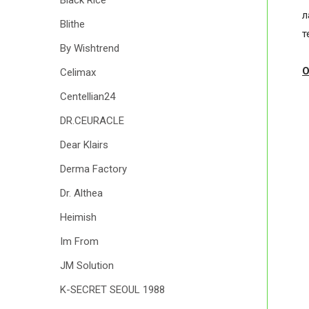
Black Rice
л
Blithe
т
By Wishtrend
О
Celimax
Centellian24
DR.CEURACLE
Dear Klairs
Derma Factory
Dr. Althea
Heimish
Im From
JM Solution
K-SECRET SEOUL 1988