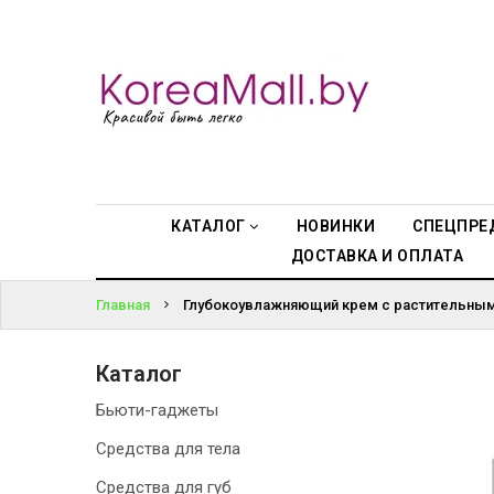
КАТАЛОГ
ВОЙТИ
НОВИНКИ
ЗАБЫЛИ
СПЕЦПРЕДЛОЖЕНИЯ
ПАРОЛЬ?
ВСЕ БРЕНДЫ
КАТАЛОГ
НОВИНКИ
СПЕЦПРЕ
ДОСТАВКА И ОПЛАТА
БРЕНДЫ A-D
Главная
Глубокоувлажняющий крем с растительными
БРЕНДЫ H-M
Каталог
БРЕНДЫ N-V
Бьюти-гаджеты
КОНТАКТЫ
Средства для тела
Средства для губ
ДОСТАВКА И ОПЛАТА