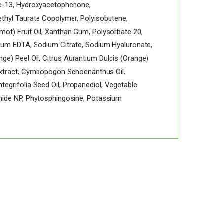
ate-13, Hydroxyacetophenone,
thyl Taurate Copolymer, Polyisobutene,
mot) Fruit Oil, Xanthan Gum, Polysorbate 20,
odium EDTA, Sodium Citrate, Sodium Hyaluronate,
ge) Peel Oil, Citrus Aurantium Dulcis (Orange)
e Extract, Cymbopogon Schoenanthus Oil,
egrifolia Seed Oil, Propanediol, Vegetable
amide NP, Phytosphingosine, Potassium