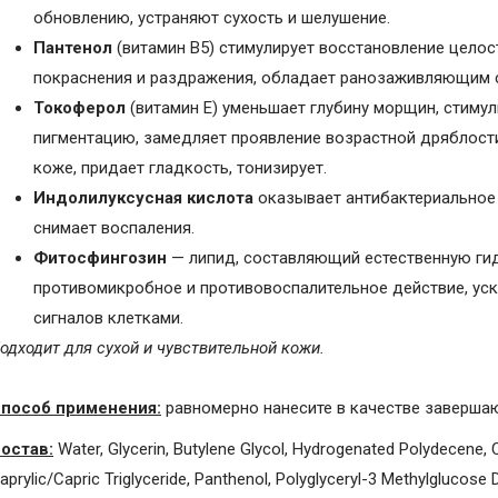
обновлению, устраняют сухость и шелушение.
Пантенол
(витамин B5) стимулирует восстановление целос
покраснения и раздражения, обладает ранозаживляющим 
Токоферол
(витамин E) уменьшает глубину морщин, стиму
пигментацию, замедляет проявление возрастной дряблост
коже, придает гладкость, тонизирует.
Индолилуксусная кислота
оказывает антибактериальное д
снимает воспаления.
Фитосфингозин
— липид, составляющий естественную ги
противомикробное и противовоспалительное действие, уск
сигналов клетками.
одходит для сухой и чувствительной кожи.
пособ применения:
равномерно нанесите в качестве завершаю
остав:
Water, Glycerin, Butylene Glycol, Hydrogenated Polydecene, C
aprylic/Capric Triglyceride, Panthenol, Polyglyceryl-3 Methylglucose 