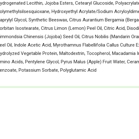
ydrogenated Lecithin, Jojoba Esters, Cetearyl Glucoside, Polyacryl
olymethylsilsesquioxane, Hydroxyethyl Acrylate/Sodium Acryloyldime
aprylyl Glycol, Synthetic Beeswax, Citrus Aurantium Bergamia (Berga
orbitan Isostearate, Citrus Limon (Lemon) Peel Oil, Citric Acid, Dis
immondsia Chinensis (Jojoba) Seed Oil, Citrus Nobilis (Mandarin Oran
eel Oil, Indole Acetic Acid, Myrothamnus Flabellifolia Callus Cultur
ydrolyzed Vegetable Protein, Maltodextrin, Tocopherol, Macadamia Int
mino Acids, Pentylene Glycol, Pyrus Malus (Apple) Fruit Water, Cer
enzoate, Potassium Sorbate, Polyglutamic Acid