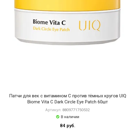
e
a
K
-
S
E
C
R
E
T
S
E
O
U
L
Патчи для век с витамином С против тёмных кругов UIQ
1
9
Biome Vita C Dark Circle Eye Patch 60шт
8
Артикул:
8809771750532
8
В наличии
M
84 руб.
E
D