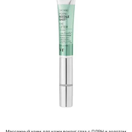
Массажный крем для кожи вокруг глаз с ПДРН и золотом