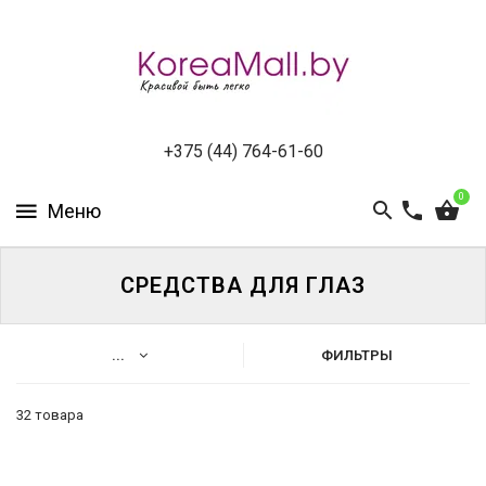
КАТАЛОГ
НОВИНКИ
СПЕЦПРЕДЛОЖЕНИЯ
+375 (44) 764-61-60
0
ВСЕ
БРЕНДЫ
БРЕНДЫ
СРЕДСТВА ДЛЯ ГЛАЗ
A-
D
...
ФИЛЬТРЫ
БРЕНДЫ
H-
32 товара
M
Производитель
A
БРЕНДЫ