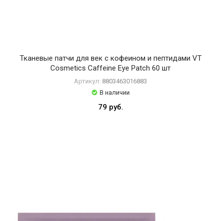
R
o
u
n
d
L
Тканевые патчи для век с кофеином и пептидами VT
a
Cosmetics Caffeine Eye Patch 60 шт
b
Артикул:
8803463016883
S
В наличии
K
79 руб.
I
N
1
0
0
4
S
u
n
g
b