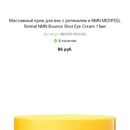
m
И
a
СТАТЬИ
x
D
Массажный крем для век с ретиналем и NMN MEDIPEEL
e
Retinal NMN Bounce Shot Eye Cream 15мл
r
Артикул:
8809941826562
m
ВОЙТИ
В наличии
a
86 руб.
F
ЗАБЫЛИ
a
ПАРОЛЬ?
c
t
o
r
y
D
r
.
A
l
t
h