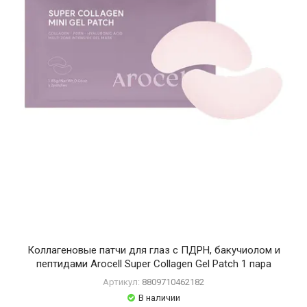
o
o
n
E
d
i
t
o
r
U
I
Q
V
T
C
o
s
m
Коллагеновые патчи для глаз с ПДРН, бакучиолом и
e
пептидами Arocell Super Collagen Gel Patch 1 пара
t
Артикул:
8809710462182
i
В наличии
c