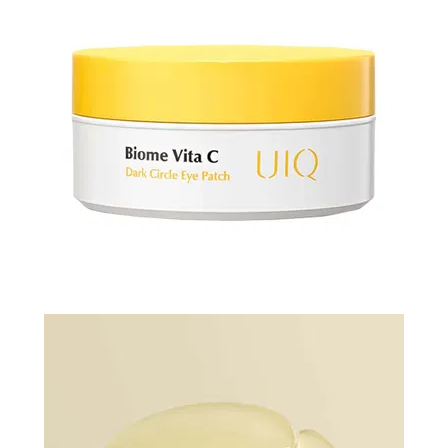
N-
V
КОНТАКТЫ
ДОСТАВКА
И
ОПЛАТА
ДИСКОНТНАЯ
ПРОГРАММА
АКЦИИ
ОТЗЫВЫ
О
МАГАЗИНЕ
БЛОГ