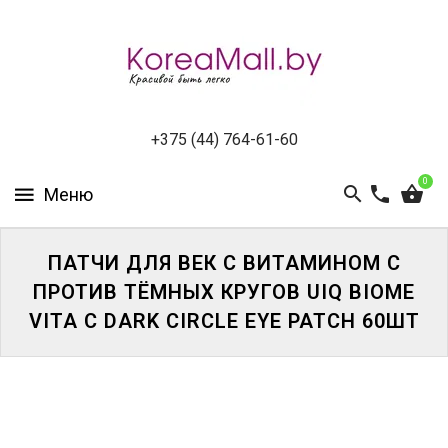
КАТАЛОГ
НОВИНКИ
СПЕЦПРЕДЛОЖЕНИЯ
+375 (44) 764-61-60
0
ВСЕ
БРЕНДЫ
БРЕНДЫ
ПАТЧИ ДЛЯ ВЕК С ВИТАМИНОМ С
A-
ПРОТИВ ТЁМНЫХ КРУГОВ UIQ BIOME
D
VITA C DARK CIRCLE EYE PATCH 60ШТ
БРЕНДЫ
H-
M
БРЕНДЫ