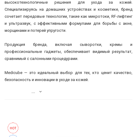
высокотехнологичные решения для ухода за кожей.
N-
скатки
Специализируясь на домашних устройствах и косметике, бренд
V
сочетает передовые технологии, такие как микротоки, RF-лифтинг
Гели
и ультразвук, с эффективными формулами для борьбы с акне,
КОНТАКТЫ
и
морщинами и потерей упругости.
пенки
ДОСТАВКА
для
Продукция бренда, включая сыворотки, кремы и
И
умывания
профессиональные гаджеты, обеспечивает видимый результат,
ОПЛАТА
сравнимый с салонными процедурами.
Бьюти-
ДИСКОНТНАЯ
гаджеты
Medicube — это идеальный выбор для тех, кто ценит качество,
ПРОГРАММА
безопасность и инновации в уходе за кожей.
Тонеры/
Мисты
АКЦИИ
...
Средства
ОТЗЫВЫ
для
О
губ
МАГАЗИНЕ
Гидрофильные
HOT
БЛОГ
средства