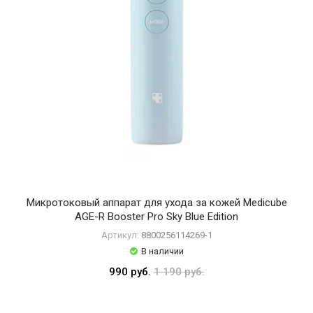
Rice
Blithe
By
Wishtrend
Celimax
Centellian24
DR.CEURACLE
Dear
Klairs
Микротоковый аппарат для ухода за кожей Medicube
Derma
AGE-R Booster Pro Sky Blue Edition
Factory
Артикул:
8800256114269-1
В наличии
Dr.
990 руб.
1 190 руб.
Althea
Heimish