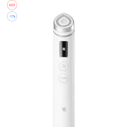
Im
HOT
From
-17%
JM
Solution
K-
SECRET
SEOUL
1988
KAINE
Lagom
Laneige
MANYO
MEDIHEAL
MEDIPEEL