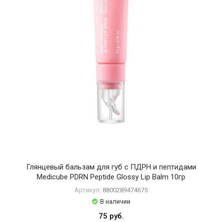
SKIN1004
Sungboon
Editor
Tiam
Tocobo
UIQ
VT
Cosmetics
Vely
Vely
Глянцевый бальзам для губ с ПДРН и пептидами
Medicube PDRN Peptide Glossy Lip Balm 10гр
Артикул:
8800289474675
В наличии
75 руб.