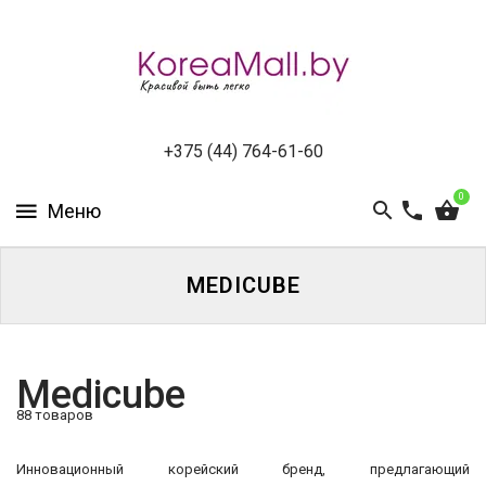
КАТАЛОГ
НОВИНКИ
СПЕЦПРЕДЛОЖЕНИЯ
+375 (44) 764-61-60
0
ВСЕ
БРЕНДЫ
БРЕНДЫ
MEDICUBE
A-
D
БРЕНДЫ
Medicube
H-
88 товаров
M
Каталог
Инновационный корейский бренд, предлагающий
БРЕНДЫ
Пилинг-