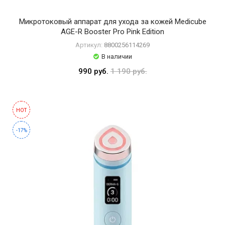
Бренды
AHC
Микротоковый аппарат для ухода за кожей Medicube
AGE-R Booster Pro Pink Edition
ATOPALM
Артикул:
8800256114269
AXIS-
В наличии
Y
990 руб.
1 190 руб.
Anua
Arocell
HOT
BLIV
-17%
U
Beauty
of
Joseon
Biodance
Black