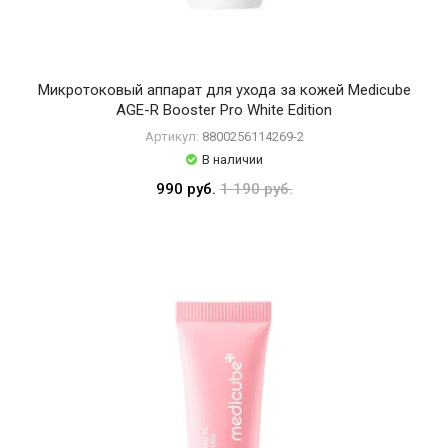
MISSHA
Masil
Medicube
Микротоковый аппарат для ухода за кожей Medicube
AGE-R Booster Pro White Edition
NAMUSKIN
Артикул:
8800256114269-2
Numbuzin
В наличии
990 руб.
1 190 руб.
PURITO
ROVECTIN
Real
Barrier
Round
Lab
SKIN
LAB