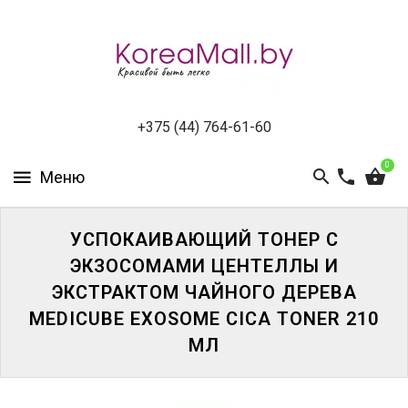
КАТАЛОГ
НОВИНКИ
СПЕЦПРЕДЛОЖЕНИЯ
+375 (44) 764-61-60
0
ВСЕ
БРЕНДЫ
БРЕНДЫ
УСПОКАИВАЮЩИЙ ТОНЕР С
A-
ЭКЗОСОМАМИ ЦЕНТЕЛЛЫ И
D
ЭКСТРАКТОМ ЧАЙНОГО ДЕРЕВА
MEDICUBE EXOSOME CICA TONER 210
БРЕНДЫ
H-
МЛ
M
БРЕНДЫ