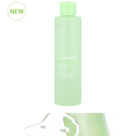
N-
V
NEW
КОНТАКТЫ
ДОСТАВКА
И
ОПЛАТА
ДИСКОНТНАЯ
ПРОГРАММА
АКЦИИ
ОТЗЫВЫ
О
МАГАЗИНЕ
БЛОГ