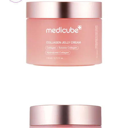
N-
V
КОНТАКТЫ
ДОСТАВКА
И
ОПЛАТА
ДИСКОНТНАЯ
ПРОГРАММА
АКЦИИ
ОТЗЫВЫ
О
МАГАЗИНЕ
БЛОГ