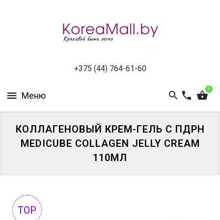
КАТАЛОГ
НОВИНКИ
СПЕЦПРЕДЛОЖЕНИЯ
+375 (44) 764-61-60
0
ВСЕ
БРЕНДЫ
БРЕНДЫ
КОЛЛАГЕНОВЫЙ КРЕМ-ГЕЛЬ С ПДРН
A-
MEDICUBE COLLAGEN JELLY CREAM
D
110МЛ
БРЕНДЫ
H-
M
TOP
БРЕНДЫ