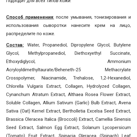
Подходит для всех типов кожи.
Способ применения
:
после умывания, тонизирования и
использования сыворотки нанесите крем на лицо,
распределите по коже.
Состав:
Water, Propanediol, Dipropylene Glycol, Butylene
Glycol, Methylpropanediol, Diethoxyethyl Succinate,
Ethoxydiglycol, Ammonium
Acryloyldimethyltaurate/Beheneth-25 Methacrylate
Crosspolymer, Niacinamide, Trehalose, 1,2-Hexanediol,
Chlorella Vulgaris Extract, Collagen, Hydrolyzed Collagen,
Cynanchum Atratum Extract, Althaea Rosea Flower Extract,
Soluble Collagen, Allium Sativum (Garlic) Bulb Extract, Avena
Sativa (Oat) Kernel Extract, Bertholletia Excelsa Seed Extract,
Brassica Oleracea Italica (Broccoli) Extract, Camellia Sinensis
Seed Extract, Salmon Egg Extract, Solanum Lycopersicum
(Tomato) Fruit Extract, Spinacia Oleracea (Spinach) Leaf