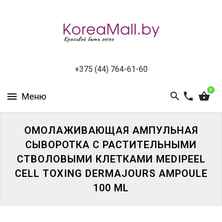
КАТАЛОГ
НОВИНКИ
СПЕЦПРЕДЛОЖЕНИЯ
+375 (44) 764-61-60
0
ВСЕ
БРЕНДЫ
БРЕНДЫ
ОМОЛАЖИВАЮЩАЯ АМПУЛЬНАЯ
A-
СЫВОРОТКА С РАСТИТЕЛЬНЫМИ
D
СТВОЛОВЫМИ КЛЕТКАМИ MEDIPEEL
CELL TOXING DERMAJOURS AMPOULE
БРЕНДЫ
H-
100 ML
M
БРЕНДЫ