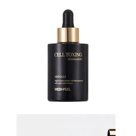
N-
V
КОНТАКТЫ
ДОСТАВКА
И
ОПЛАТА
ДИСКОНТНАЯ
ПРОГРАММА
АКЦИИ
ОТЗЫВЫ
О
МАГАЗИНЕ
БЛОГ