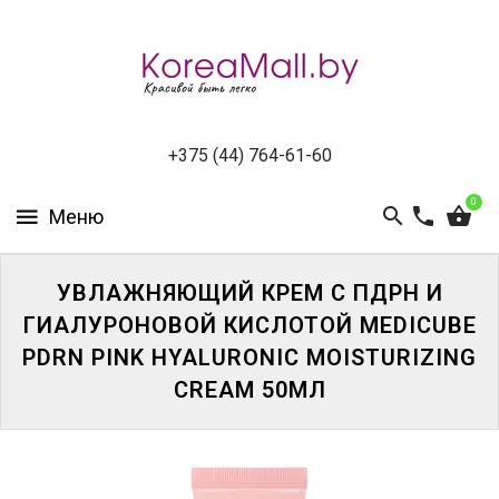
КАТАЛОГ
НОВИНКИ
СПЕЦПРЕДЛОЖЕНИЯ
+375 (44) 764-61-60
0
ВСЕ
БРЕНДЫ
БРЕНДЫ
УВЛАЖНЯЮЩИЙ КРЕМ С ПДРН И
A-
ГИАЛУРОНОВОЙ КИСЛОТОЙ MEDICUBE
D
PDRN PINK HYALURONIC MOISTURIZING
CREAM 50МЛ
БРЕНДЫ
H-
M
БРЕНДЫ