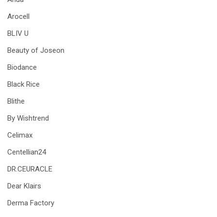
Arocell
BLIV U
Beauty of Joseon
Biodance
Black Rice
Blithe
By Wishtrend
Celimax
Centellian24
DR.CEURACLE
Dear Klairs
Derma Factory