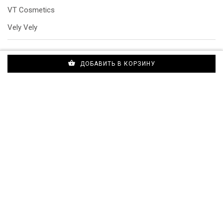
VT Cosmetics
Vely Vely
ДОБАВИТЬ В КОРЗИНУ
Каталог
Контакты
Доставка и оплата
Отзывы о магазине
Договор публичной оферты
Документы подтверждающие покупку
koreamall.by@mail.ru
+375(44)7646160
с 9.00 до 21.00 без выходных