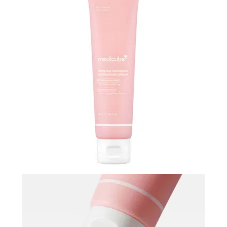
N-
V
КОНТАКТЫ
ДОСТАВКА
И
ОПЛАТА
ДИСКОНТНАЯ
ПРОГРАММА
АКЦИИ
ОТЗЫВЫ
О
МАГАЗИНЕ
БЛОГ