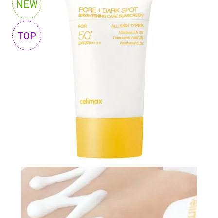
NEW
N-
V
TOP
КОНТАКТЫ
ДОСТАВКА
И
ОПЛАТА
ДИСКОНТНАЯ
ПРОГРАММА
АКЦИИ
ОТЗЫВЫ
О
МАГАЗИНЕ
БЛОГ