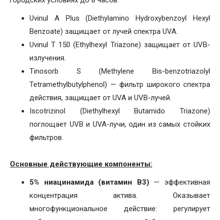
городских условиях до 8 часов:
Uvinul A Plus (Diethylamino Hydroxybenzoyl Hexyl
Benzoate) защищает от лучей спектра UVA.
Uvinul T 150 (Ethylhexyl Triazone) защищает от UVB-
излучения.
Tinosorb S (Methylene Bis-benzotriazolyl
Tetramethylbutylphenol) — фильтр широкого спектра
действия, защищает от UVA и UVB-лучей.
Iscotrizinol (Diethylhexyl Butamido Triazone)
поглощает UVB и UVA-лучи, один из самых стойких
фильтров.
Основные действующие компоненты:
5% ниацинамида (витамин B3)
— эффективная
концентрация актива. Оказывает
многофункциональное действие: регулирует