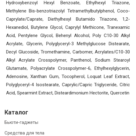
Hydroxybenzoyl Hexyl Benzoate, Ethylhexyl Triazone,
Methylene Bis-benzotriazolyl Tetramethylbutylphenol, Coco-
Caprylate/Caprate, Diethylhexyl Butamido Triazone, 1,2-
Hexanediol, Butylene Glycol, Caprylyl Methicone, Tranexamic
Acid, Pentylene Glycol, Behenyl Alcohol, Poly C10-30 Alkyl
Acrylate, Glycerin, Polyglyceryl-3 Methylglucose Distearate,
Decyl Glucoside, Tromethamine, Carbomer, Acrylates/C10-30
Alkyl Acrylate Crosspolymer, Panthenol, Sodium Stearoyl
Glutamate, Polyacrylate Crosspolymer-6, Ethylhexylglycerin,
Adenosine, Xanthan Gum, Tocopherol, Loquat Leaf Extract,
Polyglyceryl-4 Isostearate, Caprylic/Capric Triglyceride, Citric
Acid, Spearmint Extract, Disteardimonium Hectorite, Quercetin
Каталог
Бьюти-гаджеты
Средства для тела