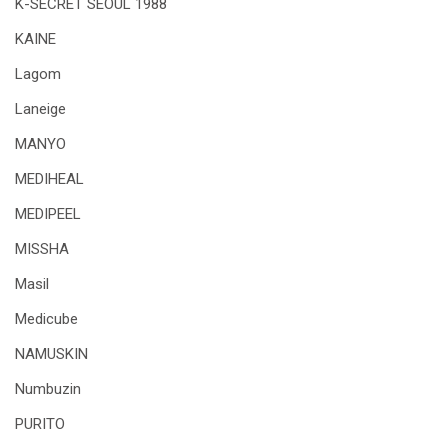
K-SECRET SEOUL 1988
KAINE
Lagom
Laneige
MANYO
MEDIHEAL
MEDIPEEL
MISSHA
Masil
Medicube
NAMUSKIN
Numbuzin
PURITO