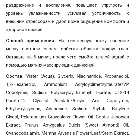
раздражение и воспаления, повышает упругость и
уровень увлажненности, усиливая устойчивость к
внешним стрессорам и даря коже ощущение комфорта и
здоровое сияние.
Способ применения:
На очищенную кожу нанесите
маску плотным слоем, избегая области вокруг глаз.
Оставьте на 5 минут, после чего смойте теплой водой с
помощью мягких массирующих движений.
Состав:
Water (Aqua), Glycerin, Niacinamide, Propanediol,
1,2-Hexanediol, Ammonium Acryloyldimethyltaurate/VP
Copolymer, Sodium Polyacryloyldimethyl Taurate, C12-14
Pareth-12, Glyceryl Acrylate/Acrylic Acid Copolymer,
Ethylhexylglycerin, Adenosine, Sodium Phytate, Butylene
Glycol, Pelargonium Graveolens Flower Oil, Coptis Japonica
Extract, Prunus Amygdalus Dulcis (Sweet Almond) Oil,
Cyanocobalamin, Mentha Arvensis Flower/Leaf/Stem Extract,