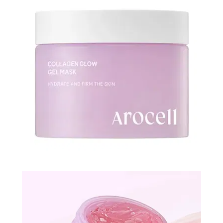
N-
V
КОНТАКТЫ
ДОСТАВКА
И
ОПЛАТА
ДИСКОНТНАЯ
ПРОГРАММА
АКЦИИ
ОТЗЫВЫ
О
МАГАЗИНЕ
БЛОГ