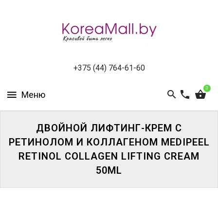
КАТАЛОГ
НОВИНКИ
СПЕЦПРЕДЛОЖЕНИЯ
+375 (44) 764-61-60
0
ВСЕ
БРЕНДЫ
БРЕНДЫ
ДВОЙНОЙ ЛИФТИНГ-КРЕМ С
A-
РЕТИНОЛОМ И КОЛЛАГЕНОМ MEDIPEEL
D
RETINOL COLLAGEN LIFTING CREAM
50ML
БРЕНДЫ
H-
M
БРЕНДЫ