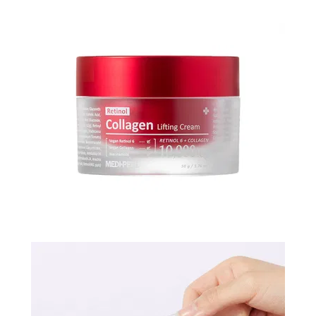
N-
V
КОНТАКТЫ
ДОСТАВКА
И
ОПЛАТА
ДИСКОНТНАЯ
ПРОГРАММА
АКЦИИ
ОТЗЫВЫ
О
МАГАЗИНЕ
БЛОГ