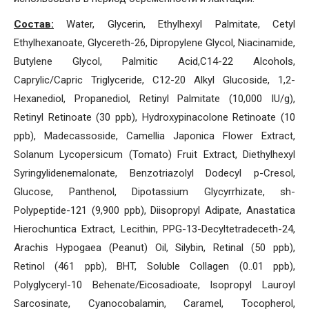
Состав:
Water, Glycerin, Ethylhexyl Palmitate, Cetyl
Ethylhexanoate, Glycereth-26, Dipropylene Glycol, Niacinamide,
Butylene Glycol, Palmitic Acid,C14-22 Alcohols,
Caprylic/Capric Triglyceride, C12-20 Alkyl Glucoside, 1,2-
Hexanediol, Propanediol, Retinyl Palmitate (10,000 IU/g),
Retinyl Retinoate (30 ppb), Hydroxypinacolone Retinoate (10
ppb), Madecassoside, Camellia Japonica Flower Extract,
Solanum Lycopersicum (Tomato) Fruit Extract, Diethylhexyl
Syringylidenemalonate, Benzotriazolyl Dodecyl p-Cresol,
Glucose, Panthenol, Dipotassium Glycyrrhizate, sh-
Polypeptide-121 (9,900 ppb), Diisopropyl Adipate, Anastatica
Hierochuntica Extract, Lecithin, PPG-13-Decyltetradeceth-24,
Arachis Hypogaea (Peanut) Oil, Silybin, Retinal (50 ppb),
Retinol (461 ppb), BHT, Soluble Collagen (0..01 ppb),
Polyglyceryl-10 Behenate/Eicosadioate, Isopropyl Lauroyl
Sarcosinate, Cyanocobalamin, Caramel, Tocopherol,