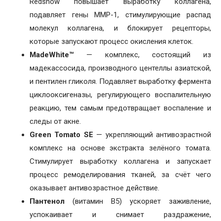
Redsnow повышает выработку коллагена,
подавляет гены MMP-1, стимулирующие распад
молекул коллагена, и блокирует рецепторы,
которые запускают процесс окисления клеток.
MadeWhite™
— комплекс, состоящий из
мадекассосида, производного центеллы азиатской,
и пентилен гликоля. Подавляет выработку фермента
циклооксигеназы, регулирующего воспалительную
реакцию, тем самым предотвращает воспаление и
следы от акне.
Green Tomato SE
— укрепляющий антивозрастной
комплекс на основе экстракта зелёного томата.
Стимулирует выработку коллагена и запускает
процесс ремоделирования тканей, за счёт чего
оказывает антивозрастное действие.
Пантенол
(витамин B5) ускоряет заживление,
успокаивает и снимает раздражение,