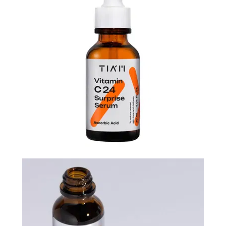
N-
V
КОНТАКТЫ
ДОСТАВКА
И
ОПЛАТА
ДИСКОНТНАЯ
ПРОГРАММА
АКЦИИ
ОТЗЫВЫ
О
МАГАЗИНЕ
БЛОГ