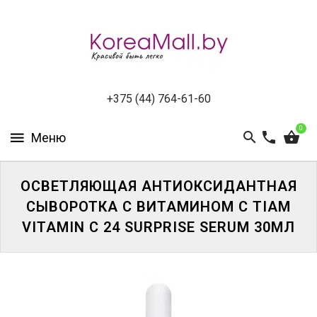
КАТАЛОГ
НОВИНКИ
СПЕЦПРЕДЛОЖЕНИЯ
+375 (44) 764-61-60
0
ВСЕ
БРЕНДЫ
БРЕНДЫ
ОСВЕТЛЯЮЩАЯ АНТИОКСИДАНТНАЯ
A-
СЫВОРОТКА С ВИТАМИНОМ С TIAM
D
VITAMIN C 24 SURPRISE SERUM 30МЛ
БРЕНДЫ
H-
M
БРЕНДЫ