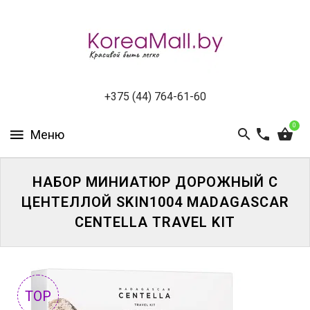
КАТАЛОГ
НОВИНКИ
СПЕЦПРЕДЛОЖЕНИЯ
+375 (44) 764-61-60
0
ВСЕ
БРЕНДЫ
БРЕНДЫ
НАБОР МИНИАТЮР ДОРОЖНЫЙ С
A-
ЦЕНТЕЛЛОЙ SKIN1004 MADAGASCAR
D
CENTELLA TRAVEL KIT
БРЕНДЫ
H-
M
TOP
БРЕНДЫ