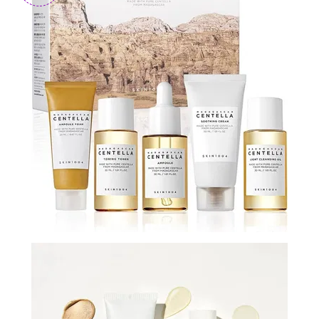
N-
V
КОНТАКТЫ
ДОСТАВКА
И
ОПЛАТА
ДИСКОНТНАЯ
ПРОГРАММА
АКЦИИ
ОТЗЫВЫ
О
МАГАЗИНЕ
БЛОГ