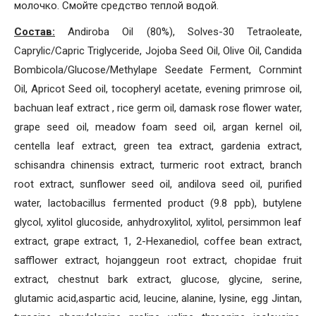
молочко. Смойте средство теплой водой.
Состав:
Andiroba Oil (80%), Solves-30 Tetraoleate,
Caprylic/Capric Triglyceride, Jojoba Seed Oil, Olive Oil, Candida
Bombicola/Glucose/Methylape Seedate Ferment, Cornmint
Oil, Apricot Seed oil, tocopheryl acetate, evening primrose oil,
bachuan leaf extract , rice germ oil, damask rose flower water,
grape seed oil, meadow foam seed oil, argan kernel oil,
centella leaf extract, green tea extract, gardenia extract,
schisandra chinensis extract, turmeric root extract, branch
root extract, sunflower seed oil, andilova seed oil, purified
water, lactobacillus fermented product (9.8 ppb), butylene
glycol, xylitol glucoside, anhydroxylitol, xylitol, persimmon leaf
extract, grape extract, 1, 2-Hexanediol, coffee bean extract,
safflower extract, hojanggeun root extract, chopidae fruit
extract, chestnut bark extract, glucose, glycine, serine,
glutamic acid,aspartic acid, leucine, alanine, lysine, egg Jintan,