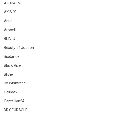
ATOPALM
AXIS-Y
Anua
Arocell
BLIV U
Beauty of Joseon
Biodance
Black Rice
Blithe
By Wishtrend
Celimax
Centellian24
DR.CEURACLE