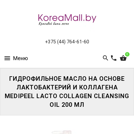
КАТАЛОГ
НОВИНКИ
СПЕЦПРЕДЛОЖЕНИЯ
+375 (44) 764-61-60
0
ВСЕ
БРЕНДЫ
БРЕНДЫ
ГИДРОФИЛЬНОЕ МАСЛО НА ОСНОВЕ
A-
ЛАКТОБАКТЕРИЙ И КОЛЛАГЕНА
D
MEDIPEEL LACTO COLLAGEN CLEANSING
OIL 200 МЛ
БРЕНДЫ
H-
M
БРЕНДЫ