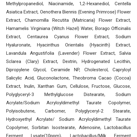
Methylpropanediol, Niacinamide, 1,2-Hexanediol, Centella
Asiatica Extract, Oenothera Biennis (Evening Primrose) Flower
Extract, Chamomilla Recutita (Matricaria) Flower Extract,
Hamamelis Virginiana (Witch Hazel) Water, Borago Officinalis
Extract, Centaurea Cyanus Flower Extract, Sodium
Hyaluronate, Hyacinthus Orientalis (Hyacinth) Extract,
Lavandula Angustifolia (Lavender) Flower Extract, Salvia
Sclarea (Clary) Extract, Dextrin, Hydrogenated Lecithin,
Dipropylene Glycol, Ceramide NP, Cholesterol, Capryloyl
Salicylic Acid, Gluconolactone, Theobroma Cacao (Cocoa)
Extract, Inulin, Xanthan Gum, Cellulose, Fructose, Glucose,
Polyglyceryl-3 Methylglucose Distearate, Sodium
Acrylate/Sodium Acryloyldimethyl Taurate Copolymer,
Polyisobutene, Carbomer, Polyglyceryl-2 Stearate,
Hydroxyethyl Acrylate/ Sodium Acryloyldimethyl Taurate
Copolymer, Sorbitan Isostearate, Adenosine, Lactobacillus
Ferment Lysate(10ppm), Lactobacillus/Milk Ferment