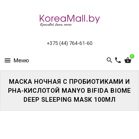
КАТАЛОГ
НОВИНКИ
СПЕЦПРЕДЛОЖЕНИЯ
+375 (44) 764-61-60
0
ВСЕ
БРЕНДЫ
БРЕНДЫ
МАСКА НОЧНАЯ С ПРОБИОТИКАМИ И
A-
PHA-КИСЛОТОЙ MANYO BIFIDA BIOME
D
DEEP SLEEPING MASK 100МЛ
БРЕНДЫ
H-
M
БРЕНДЫ