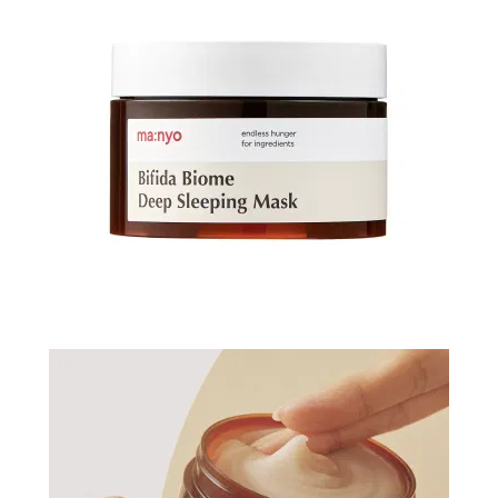
N-
V
КОНТАКТЫ
ДОСТАВКА
И
ОПЛАТА
ДИСКОНТНАЯ
ПРОГРАММА
АКЦИИ
ОТЗЫВЫ
О
МАГАЗИНЕ
БЛОГ