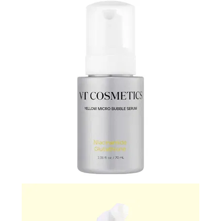
N-
V
КОНТАКТЫ
ДОСТАВКА
И
ОПЛАТА
ДИСКОНТНАЯ
ПРОГРАММА
АКЦИИ
ОТЗЫВЫ
О
МАГАЗИНЕ
БЛОГ