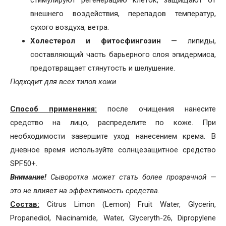
стимулируют регенерацию клеток, защищают от
внешнего воздействия, перепадов температур,
сухого воздуха, ветра.
Холестерол и фитосфингозин
— липиды,
составляющий часть барьерного слоя эпидермиса,
предотвращает стянутость и шелушение.
Подходит для всех типов кожи.
Способ применения
:
после очищения нанесите
средство на лицо, распределите по коже. При
необходимости завершите уход нанесением крема. В
дневное время используйте солнцезащитное средство
SPF50+.
Внимание!
Сыворотка может стать более прозрачной —
это не влияет на эффективность средства.
Состав:
Citrus Limon (Lemon) Fruit Water, Glycerin,
Propanediol, Niacinamide, Water, Glyceryth-26, Dipropylene