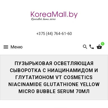
КАТАЛОГ
НОВИНКИ
СПЕЦПРЕДЛОЖЕНИЯ
+375 (44) 764-61-60
0
ВСЕ
БРЕНДЫ
БРЕНДЫ
ПУЗЫРЬКОВАЯ ОСВЕТЛЯЮЩАЯ
A-
СЫВОРОТКА С НИАЦИНАМИДОМ И
D
ГЛУТАТИОНОМ VT COSMETICS
NIACINAMIDE GLUTATHIONE YELLOW
БРЕНДЫ
H-
MICRO BUBBLE SERUM 70МЛ
M
БРЕНДЫ