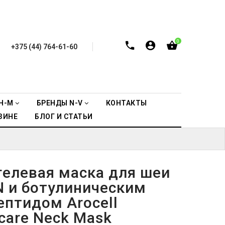
0
+375 (44) 764-61-60
H-M
БРЕНДЫ N-V
КОНТАКТЫ
ЗИНЕ
БЛОГ И СТАТЬИ
гелевая маска для шеи
N и ботулиническим
ептидом Arocell
care Neck Mask