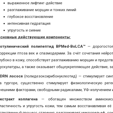
выраженное лифтинг-действие
разглаживание морщин и тонких линий
глубокое восстановление
интенсивная гидратация
упругость и сияние
сновные действующие компоненты:
отулинический полипептид BPMed-BoLCA™
— дорогостоя
оррекции птоза век и спазмодермии. За счёт сочетания нейро
лубоко в кожу, способствует разглаживанию морщин и предотв
ускулатуры, а также оказывает общеукрепляющее действие, з
DRN лосося
(полидезоксирибонуклеотид) — стимулирует синт
а тургоре, существенно стимулирует физиологическую рег
нешними факторами, свободными радикалами, УФ-излучением и
кстракт коллагена
— обогащен множеством аминокисло
ластичность и упругость кожи, тем самым восстанавливая её
стественный процесс старения, разглаживает микрорельеф, со