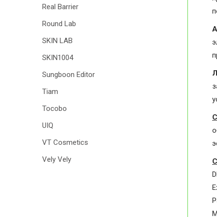
Real Barrier
п
Round Lab
SKIN LAB
э
п
SKIN1004
Л
Sungboon Editor
з
Tiam
у
Tocobo
С
UIQ
о
VT Cosmetics
э
Vely Vely
С
D
E
P
M