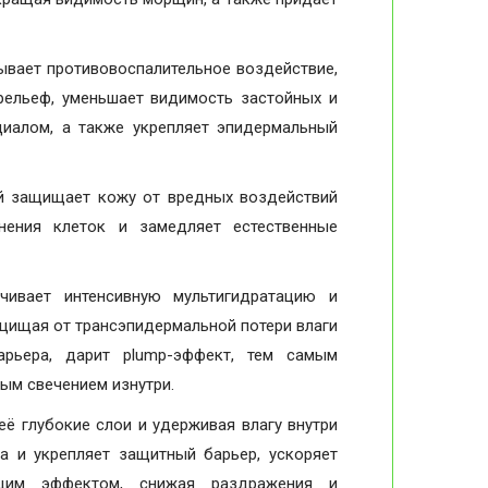
ывает противовоспалительное воздействие,
рельеф, уменьшает видимость застойных и
иалом, а также укрепляет эпидермальный
 защищает кожу от вредных воздействий
нения клеток и замедляет естественные
ивает интенсивную мультигидратацию и
щищая от трансэпидермальной потери влаги
рьера, дарит plump-эффект, тем самым
ым свечением изнутри.
её глубокие слои и удерживая влагу внутри
а и укрепляет защитный барьер, ускоряет
ющим эффектом, снижая раздражения и