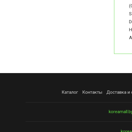
(
S
D
H
A
Каталог
Контакты
Доставка и 
koreamall.b
korea