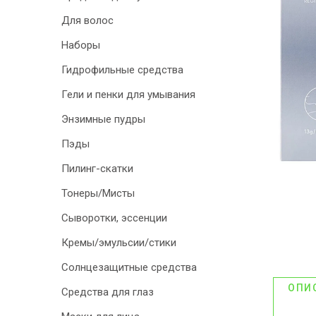
Для волос
ДИСКОНТНАЯ
Наборы
ПРОГРАММА
Гидрофильные средства
АКЦИИ
Гели и пенки для умывания
ОТЗЫВЫ О
Энзимные пудры
МАГАЗИНЕ
Пэды
Пилинг-скатки
БЛОГ И СТАТЬИ
Тонеры/Мисты
Сыворотки, эссенции
Кремы/эмульсии/стики
Солнцезащитные средства
ОПИ
Средства для глаз