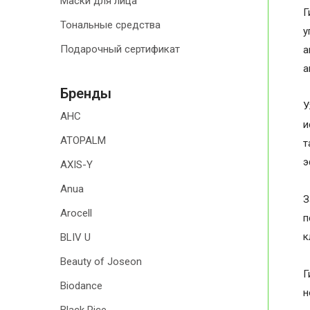
Маски для лица
Г
Тональные средства
у
Подарочный сертификат
а
а
Бренды
У
AHC
и
ATOPALM
т
э
AXIS-Y
Anua
З
Arocell
п
к
BLIV U
Beauty of Joseon
Г
Biodance
н