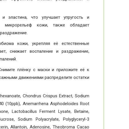
и эластина, что улучшает упругость и
т микрорельеф кожи, также обладает
 раздражение.
биома кожи, укрепляя её естественные
ает, снижает воспаление и раздражение,
палений.
Снимите плёнку с маски и приложите её к
ассажными движениями распределите остатки
ylhexanoate, Chondrus Crispus Extract, Sodium
e-40 (10ppb), Anemarrhena Asphodeloides Root
none, Lactobacillus Ferment Lysate, Betaine,
crose, Sodium Polyacrylate, Polyglyceryl-3
lycerin, Allantoin, Adenosine, Theobroma Cacao