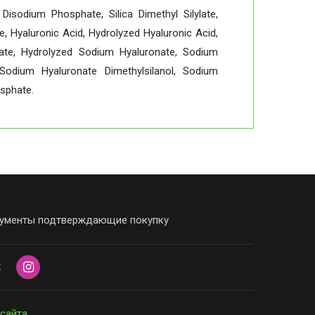
Disodium Phosphate, Silica Dimethyl Silylate,
 Hyaluronic Acid, Hydrolyzed Hyaluronic Acid,
onate, Hydrolyzed Sodium Hyaluronate, Sodium
Sodium Hyaluronate Dimethylsilanol, Sodium
sphate.
ументы подтверждающие покупку
х
 сайта