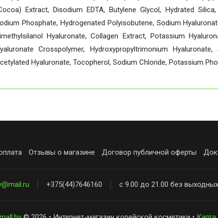
Cocoa) Extract, Disodium EDTA, Butylene Glycol, Hydrated Silica, 
odium Phosphate, Hydrogenated Polyisobutene, Sodium Hyaluronate,
imethylsilanol Hyaluronate, Collagen Extract, Potassium Hyalur
yaluronate Crosspolymer, Hydroxypropyltrimonium Hyaluronate, 
cetylated Hyaluronate, Tocopherol, Sodium Chloride, Potassium Pho
оплата
Отзывы о магазине
Договор публичной оферты
Док
y@mail.ru
+375(44)7646160
с 9.00 до 21.00 без выходны
mall.by
© 2026 • Интернет-магазин корейской косметики •
Карта