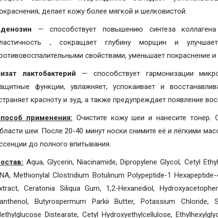
окраснения, делает кожу более мягкой и шелковистой.
Аденозин
— способствует повышению синтеза коллагена 
ластичность , сокращает глубину морщин и улучшае
ротивовоспалительными свойствами, уменьшает покраснение и
изат лактобактерий
— способствует гармонизации микро
ащитные функции, увлажняет, успокаивает и восстанавлив
страняет красноту и зуд, а также предупреждает появление вос
пособ применения:
Очистите кожу шеи и нанесите тонер. 
бласти шеи. После 20-40 минут носки снимите её и лёгкими м
ссенции до полного впитывания.
остав:
Aqua, Glycerin, Niacinamide, Dipropylene Glycol, Cetyl Eth
NA, Methionylal Clostridium Botulinum Polypeptide-1 Hexapeptid
xtract, Ceratonia Siliqua Gum, 1,2-Hexanediol, Hydroxyacetophe
anthenol, Butyrospermum Parkii Butter, Potassium Chloride, Su
ethylglucose Distearate, Cetyl Hydroxyethylcellulose, Ethylhexylg