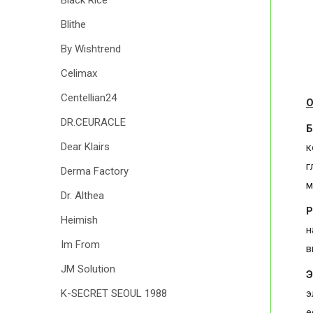
Black Rice
Blithe
By Wishtrend
Celimax
Centellian24
О
DR.CEURACLE
Б
Dear Klairs
к
г
Derma Factory
м
Dr. Althea
P
Heimish
н
Im From
в
JM Solution
Э
э
K-SECRET SEOUL 1988
е