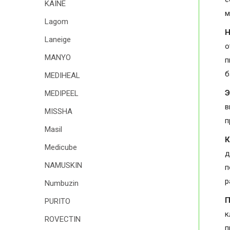
KAINE
м
Lagom
Н
Laneige
о
MANYO
п
б
MEDIHEAL
Э
MEDIPEEL
в
MISSHA
п
Masil
К
Medicube
д
NAMUSKIN
п
р
Numbuzin
П
PURITO
к
ROVECTIN
п