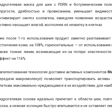
идрогелевая маска для шеи с PDRN и ботулиническим пол
пругости, дряблостью и провисанием, уменьшает видимо
ктивизирует синтез коллагена, замедляя появление возрастн
ктивно насыщает влагой, восполняя её нехватку в клетках.
же после 1-го использования продукт заметно разглаживае
стончения кожи, на 108%, горизонтальные — от использования 
акже тонкие линии, возникающие из-за потери эластичности 
ффект на 116%.
апатентованная технология доставки активных компонентов
Ma
ередачи макромолекул) позволяет транспортировать активы 
леткам, максимально нуждающимся в их воздействии, для наи
идрогелевая основа идеально прилегает к области шеи, повто
оски, а нежная эссенция быстро впитывается и не оставляет л