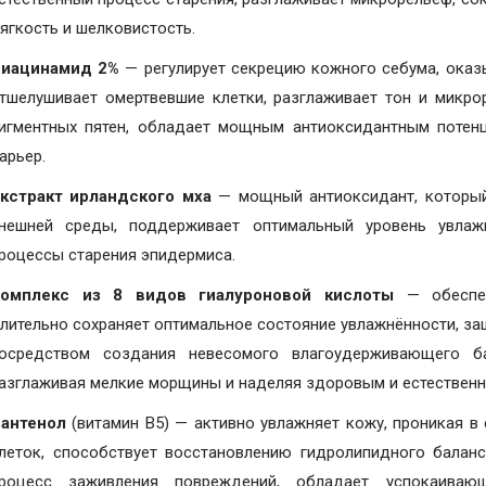
ягкость и шелковистость.
иацинамид 2%
— регулирует секрецию кожного себума, оказ
тшелушивает омертвевшие клетки, разглаживает тон и микро
игментных пятен, обладает мощным антиоксидантным потенц
арьер.
кстракт ирландского мха
— мощный антиоксидант, который
нешней среды, поддерживает оптимальный уровень увлаж
роцессы старения эпидермиса.
омплекс из 8 видов гиалуроновой кислоты
— обеспеч
лительно сохраняет оптимальное состояние увлажнённости, за
осредством создания невесомого влагоудерживающего ба
азглаживая мелкие морщины и наделяя здоровым и естественн
антенол
(витамин B5) — активно увлажняет кожу, проникая в 
леток, способствует восстановлению гидролипидного баланс
роцесс заживления повреждений, обладает успокаива