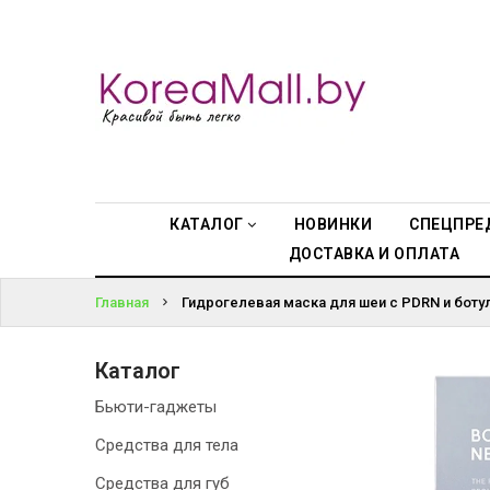
КАТАЛОГ
ВОЙТИ
НОВИНКИ
ЗАБЫЛИ
СПЕЦПРЕДЛОЖЕНИЯ
ПАРОЛЬ?
ВСЕ БРЕНДЫ
КАТАЛОГ
НОВИНКИ
СПЕЦПРЕ
ДОСТАВКА И ОПЛАТА
БРЕНДЫ A-D
Главная
Гидрогелевая маска для шеи с PDRN и боту
БРЕНДЫ H-M
Каталог
БРЕНДЫ N-V
Бьюти-гаджеты
КОНТАКТЫ
Средства для тела
Средства для губ
ДОСТАВКА И ОПЛАТА