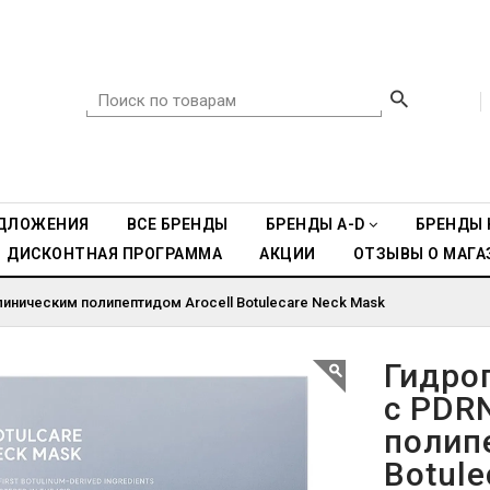
ДЛОЖЕНИЯ
ВСЕ БРЕНДЫ
БРЕНДЫ A-D
БРЕНДЫ 
ДИСКОНТНАЯ ПРОГРАММА
АКЦИИ
ОТЗЫВЫ О МАГА
линическим полипептидом Arocell Botulecare Neck Mask
Гидро
с PDR
полип
Botule