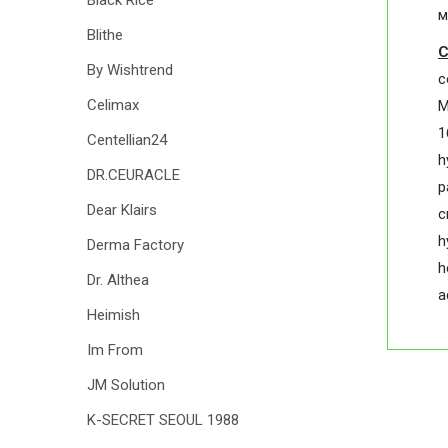
Black Rice
м
Blithe
С
By Wishtrend
c
Celimax
М
1
Centellian24
h
DR.CEURACLE
p
Dear Klairs
с
h
Derma Factory
h
Dr. Althea
a
Heimish
Im From
JM Solution
K-SECRET SEOUL 1988