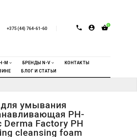
0
+375 (44) 764-61-60
H-M
БРЕНДЫ N-V
КОНТАКТЫ
ЗИНЕ
БЛОГ И СТАТЬИ
 для умывания
анавливающая PH-
 Derma Factory PH
ing cleansing foam