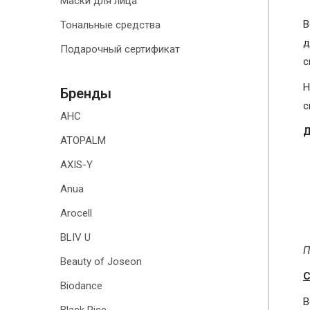
Маски для лица
В
Тональные средства
д
Подарочный сертификат
с
Н
Бренды
с
AHC
Д
ATOPALM
AXIS-Y
Anua
Arocell
BLIV U
П
Beauty of Joseon
С
Biodance
В