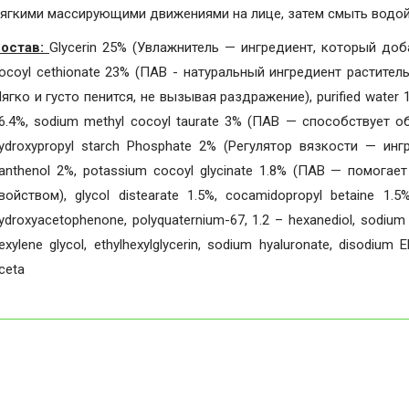
ягкими массирующими движениями на лице, затем смыть водой
остав:
Glycerin 25% (Увлажнитель — ингредиент, который доб
ocoyl cethionate 23% (ПАВ - натуральный ингредиент растите
ягко и густо пенится, не вызывая раздражение), purified water 19.
6.4%, sodium methyl cocoyl taurate 3% (ПАВ — способствует 
ydroxypropyl starch Phosphate 2% (Регулятор вязкости — ин
anthenol 2%, potassium cocoyl glycinate 1.8% (ПАВ — помог
войством), glycol distearate 1.5%, cocamidopropyl betaine 1.5
ydroxyacetophenone, polyquaternium-67, 1.2 – hexanediol, sodium ch
exylene glycol, ethylhexylglycerin, sodium hyaluronate, disodium 
ceta