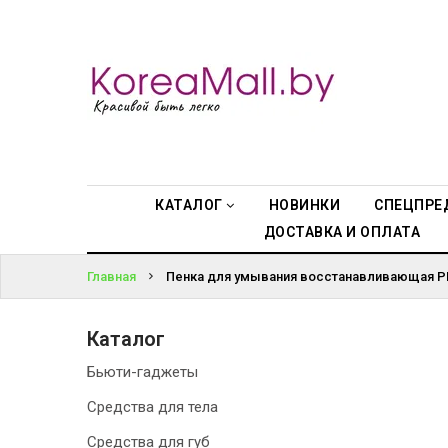
КАТАЛОГ
ВОЙТИ
НОВИНКИ
ЗАБЫЛИ
СПЕЦПРЕДЛОЖЕНИЯ
ПАРОЛЬ?
ВСЕ БРЕНДЫ
КАТАЛОГ
НОВИНКИ
СПЕЦПРЕ
ДОСТАВКА И ОПЛАТА
БРЕНДЫ A-D
Главная
Пенка для умывания восстанавливающая PH-
БРЕНДЫ H-M
Каталог
БРЕНДЫ N-V
Бьюти-гаджеты
КОНТАКТЫ
Средства для тела
Средства для губ
ДОСТАВКА И ОПЛАТА