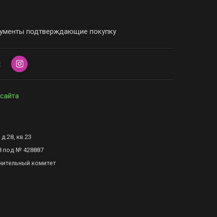
ументы подтверждающие покупку
х
 сайта
д.28, кв.23
8 под № 428887
нительный комитет