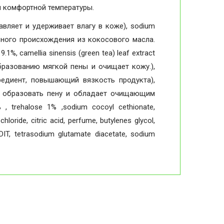
 комфортной температуры.
авляет и удерживает влагу в коже), sodium
льного происхождения из кокосового масла.
1%, camellia sinensis (green tea) leaf extract
образованию мягкой пены и очищает кожу.),
гредиент, повышающий вязкость продукта),
ает образовать пену и обладает очищающим
% , trehalose 1% ,sodium cocoyl cethionate,
loride, citric acid, perfume, butylenes glycol,
EDIT, tetrasodium glutamate diacetate, sodium