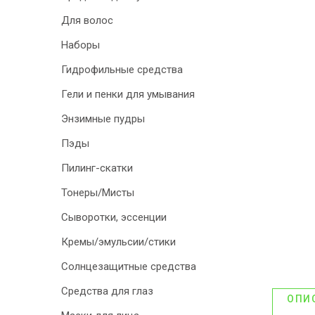
Для волос
ДИСКОНТНАЯ
Наборы
ПРОГРАММА
Гидрофильные средства
АКЦИИ
Гели и пенки для умывания
ОТЗЫВЫ О
Энзимные пудры
МАГАЗИНЕ
Пэды
Пилинг-скатки
БЛОГ И СТАТЬИ
Тонеры/Мисты
Сыворотки, эссенции
Кремы/эмульсии/стики
Солнцезащитные средства
Средства для глаз
ОПИ