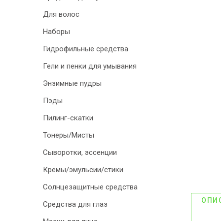
Для волос
ДИСКОНТНАЯ
Наборы
ПРОГРАММА
Гидрофильные средства
АКЦИИ
Гели и пенки для умывания
ОТЗЫВЫ О
Энзимные пудры
МАГАЗИНЕ
Пэды
Пилинг-скатки
БЛОГ И СТАТЬИ
Тонеры/Мисты
Сыворотки, эссенции
Кремы/эмульсии/стики
Солнцезащитные средства
ОПИ
Средства для глаз