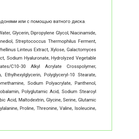
адонями или с помощью ватного диска.
ater, Glycerin, Dipropylene Glycol, Niacinamide,
panediol, Streptococcus Thermophilus Ferment,
Phellinus Linteus Extract, Xylose, Galactomyces
ract, Sodium Hyaluronate, Hydrolyzed Vegetable
ylates/C10-30 Alkyl Acrylate Crosspolymer,
, Ethylhexylglycerin, Polyglyceryl-10 Stearate,
omethamine, Sodium Polyacrylate, Panthenol,
obalamin, Polyglutamic Acid, Sodium Stearoyl
ic Acid, Maltodextrin, Glycine, Serine, Glutamic
lalanine, Proline, Threonine, Valine, Isoleucine,