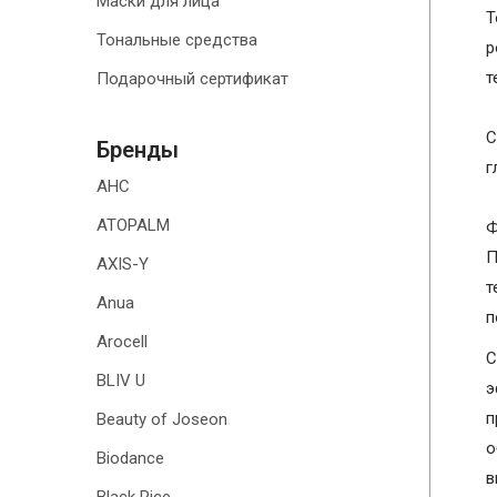
Маски для лица
Т
Тональные средства
р
т
Подарочный сертификат
С
Бренды
г
AHC
ATOPALM
Ф
П
AXIS-Y
т
Anua
п
Arocell
BLIV U
э
п
Beauty of Joseon
о
Biodance
в