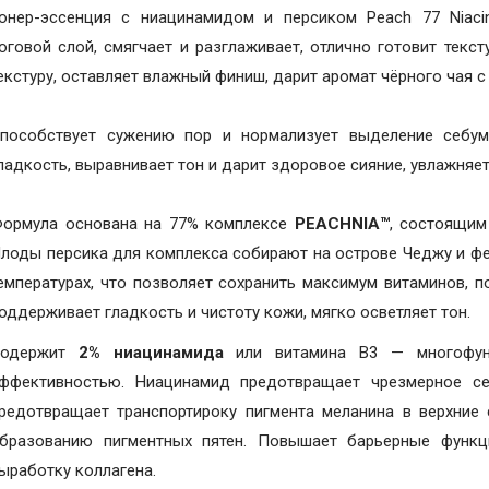
онер-эссенция с ниацинамидом и персиком Peach 77 Niaci
оговой слой, смягчает и разглаживает, отлично готовит текс
екстуру, оставляет влажный финиш, дарит аромат чёрного чая с
пособствует сужению пор и нормализует выделение себум
ладкость, выравнивает тон и дарит здоровое сияние, увлажняе
ормула основана на 77% комплексе
PEACHNIA™
, состоящим
лоды персика для комплекса собирают на острове Чеджу и фер
емпературах, что позволяет сохранить максимум витаминов, п
оддерживает гладкость и чистоту кожи, мягко осветляет тон.
Содержит
2% ниацинамида
или витамина B3 — многофунк
ффективностью. Ниацинамид предотвращает чрезмерное се
редотвращает транспортироку пигмента меланина в верхние 
бразованию пигментных пятен. Повышает барьерные функц
ыработку коллагена.