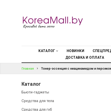
КАТАЛОГ
ВОЙТИ
НОВИНКИ
ЗАБЫЛИ
СПЕЦПРЕДЛОЖЕНИЯ
ПАРОЛЬ?
ВСЕ БРЕНДЫ
КАТАЛОГ
НОВИНКИ
СПЕЦПРЕ
ДОСТАВКА И ОПЛАТА
БРЕНДЫ A-D
Главная
Тонер-эссенция с ниацинамидом и персиком 
БРЕНДЫ H-M
Каталог
БРЕНДЫ N-V
Бьюти-гаджеты
КОНТАКТЫ
Средства для тела
Средства для губ
ДОСТАВКА И ОПЛАТА