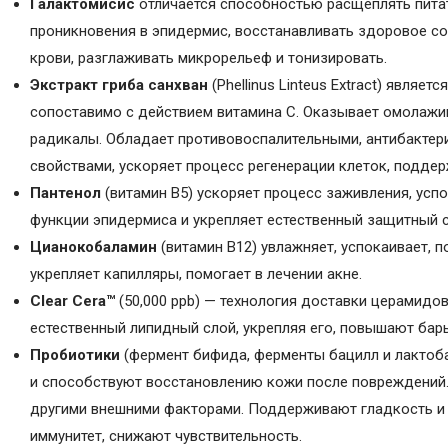
Галактомисис
отличается способностью расщеплять питат
проникновения в эпидермис, восстанавливать здоровое со
крови, разглаживать микрорельеф и тонизировать.
Экстракт гриба санхван
(Phellinus Linteus Extract) являе
сопоставимо с действием витамина C. Оказывает омолаж
радикалы. Обладает противовоспалительными, антибактер
свойствами, ускоряет процесс регенерации клеток, поддер
Пантенол
(витамин B5) ускоряет процесс заживления, усп
функции эпидермиса и укрепляет естественный защитный с
Цианокобаламин
(витамин B12) увлажняет, успокаивает, 
укрепляет капилляры, помогает в лечении акне.
Clear Cera™
(50,000 ppb) — технология доставки церамидо
естественный липидный слой, укрепляя его, повышают бар
Пробиотики
(фермент бифида, ферменты бацилл и лактоб
и способствуют восстановлению кожи после повреждений.
другими внешними факторами. Поддерживают гладкость и
иммунитет, снижают чувствительность.