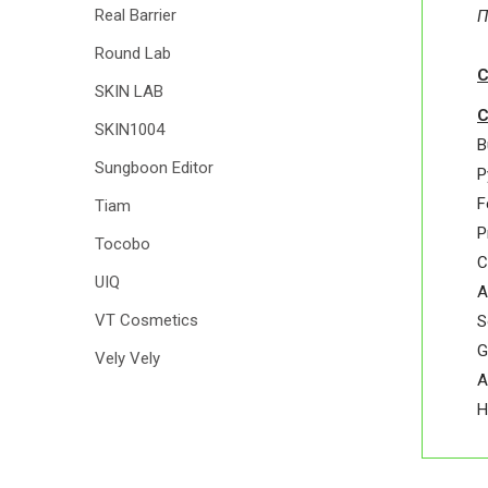
Real Barrier
П
Round Lab
С
SKIN LAB
С
SKIN1004
B
Sungboon Editor
P
F
Tiam
P
Tocobo
C
UIQ
A
VT Cosmetics
S
G
Vely Vely
A
H