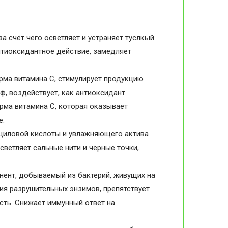
а счёт чего осветляет и устраняет туслкый
нтиоксидантное действие, замедляет
орма витамина С, стимулирует продукцию
ф, воздействует, как антиоксидант.
орма витамина C, которая оказывает
е.
циловой кислоты и увлажняющего актива
светляет сальные нити и чёрные точки,
ент, добываемый из бактерий, живущих на
ия разрушительных энзимов, препятствует
сть. Снижает иммунный ответ на