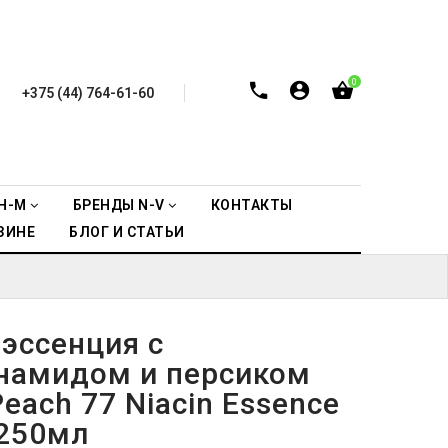
0
+375 (44) 764-61-60
H-M
БРЕНДЫ N-V
КОНТАКТЫ
ЗИНЕ
БЛОГ И СТАТЬИ
-эссенция с
намидом и персиком
each 77 Niacin Essence
 250мл