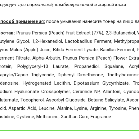
одходит для нормальной, комбинированной и жирной кожи.
пособ применения:
после умывания нанесите тонер на лицо л
остав:
Prunus Persica (Peach) Fruit Extract (77%), 2,3-Butanediol, W
utylene Glycol, 1,2-Hexanediol, Lactobacillus Ferment, Methylpro
yrus Malus (Apple) Juice, Bifida Ferment Lysate, Bacillus Ferment, 
erment Filtrate, Alpha-Arbutin, Prunus Persica (Peach) Flower Ext
rotein, Polyglyceryl-10 Laurate, Propanediol, Squalane, Acr
aprylic/Capric Triglyceride, Diphenyl Dimethicone, Triethylhexanoin
denosine, Hydrogenated Lecithin, Dipotassium Glycyrrhizate, Tr
odium Hyaluronate Crosspolymer, Ceramide NP, Allantoin, Cyanoc
lutamate, Tocopherol, Ascorbyl Glucoside, Betaine Salicylate, Ascorb
cid, Aspartic Acid, Leucine, Alanine, Lysine, Arginine, Tyrosine, Pheny
istidine, Cysteine, Methionine, Xanthan Gum, Fragrance