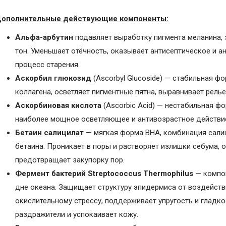
ополнительные действующие компоненты:
Альфа-арбутин
подавляет выработку пигмента меланина, з
тон. Уменьшает отёчность, оказывает антисептическое и а
процесс старения.
Аскорбил глюкозид
(Ascorbyl Glucoside) — стабильная ф
коллагена, осветляет пигментные пятна, выравнивает релье
Аскорбиновая кислота
(Ascorbic Acid) — нестабильная ф
наиболее мощное осветляющее и антивозрастное действи
Бетаин салицилат
— мягкая форма BHA, комбинация сали
бетаина. Проникает в поры и растворяет излишки себума, о
предотвращает закупорку пор.
Фермент бактерий Streptococcus Thermophilus
— компон
дне океана. Защищает структуру эпидермиса от воздейств
окислительному стрессу, поддерживает упругость и гладко
раздражители и успокаивает кожу.