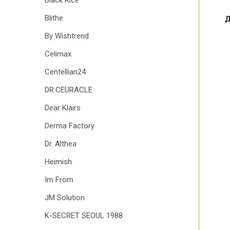
Black Rice
Blithe
Д
By Wishtrend
Celimax
Centellian24
DR.CEURACLE
Dear Klairs
Derma Factory
Dr. Althea
Heimish
Im From
JM Solution
K-SECRET SEOUL 1988