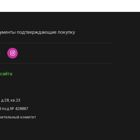
ументы подтверждающие покупку
х
 сайта
д.28, кв.23
8 под № 428887
нительный комитет