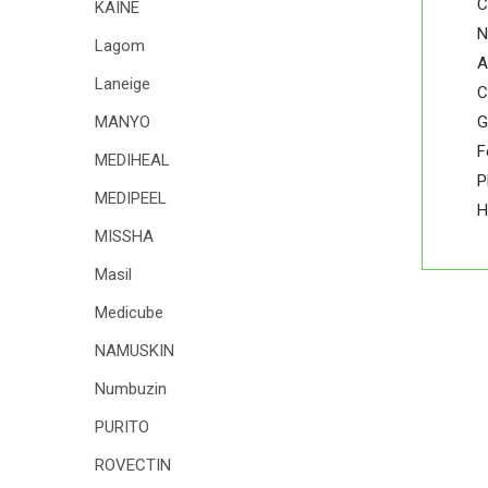
C
KAINE
N
Lagom
A
Laneige
C
G
MANYO
F
MEDIHEAL
P
MEDIPEEL
H
MISSHA
Masil
Medicube
NAMUSKIN
Numbuzin
PURITO
ROVECTIN