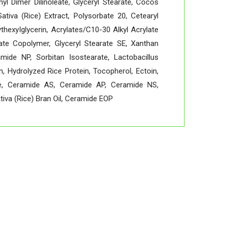
yl Dimer Dilinoleate, Glyceryl Stearate, Cocos
ativa (Rice) Extract, Polysorbate 20, Cetearyl
thexyIglycerin, Acrylates/C10-30 Alkyl Acrylate
ate Copolymer, Glyceryl Stearate SE, Xanthan
mide NP, Sorbitan Isostearate, Lactobacillus
n, Hydrolyzed Rice Protein, Tocopherol, Ectoin,
ate, Ceramide AS, Ceramide AP, Ceramide NS,
iva (Rice) Bran Oil, Ceramide EOP