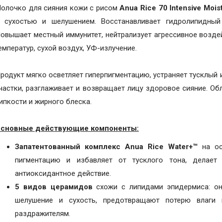
олочко для сияния кожи с рисом
Anua Rice 70 Intensive Moist
 сухостью и шелушением. Восстанавливает гидролипидный
овышает местный иммунитет, нейтрализует агрессивное возде
емператур, сухой воздух, УФ-излучение.
родукт мягко осветляет гиперпигментацию, устраняет тусклый 
частки, разглаживает и возвращает лицу здоровое сияние. Об
ипкости и жирного блеска.
сновные действующие компоненты:
Запатентованный комплекс Anua Rice Water+™
на ос
пигментацию и избавляет от тусклого тона, делает
антиоксидантное действие.
5 видов церамидов
схожи с липидами эпидермиса: он
шелушение и сухость, предотвращают потерю влаги 
раздражителям.