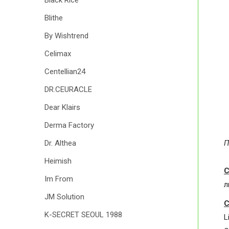
Black Rice
Blithe
By Wishtrend
Celimax
Centellian24
DR.CEURACLE
Dear Klairs
Derma Factory
П
Dr. Althea
Heimish
С
Im From
л
JM Solution
С
K-SECRET SEOUL 1988
L