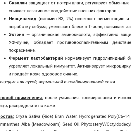
Сквалан
защищает от потери влаги, регулирует обменные
снижает негативное воздействие внешних факторов.
Ниацинамид
(витамин В3, 2%) осветляет пигментацию и
выработку себума, уменьшает блеск в Т-зоне, повышает з
Эктоин
— органическая аминокислота, эффективно защ
УФ-лучей, обладает противовоспалительным действи
покраснение.
Фермент лактобактерий
нормализует гидролипидный ба
укрепляет локальный иммунитет. Активизирует микроцирк
и придаёт коже здоровое сияние.
одходит для сухой, нормальной и комбинированной кожи.
пособ применения:
после умывания, тонизирования и испол
ицо, распределите по коже.
остав:
Oryza Sativa (Rice) Bran Water, Hydrogenated Poly(C6-14 Ol
imnanthes Alba (Meadowioam) Seed Oil, PhytosteryV/Octyidodecyl L