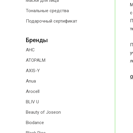
Маски для лица
М
Тональные средства
с
П
Подарочный сертификат
т
Бренды
П
AHC
у
ATOPALM
л
AXIS-Y
О
Anua
Arocell
BLIV U
Beauty of Joseon
Biodance