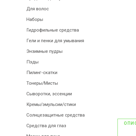
Для волос
ДИСКОНТНАЯ
Наборы
ПРОГРАММА
Гидрофильные средства
АКЦИИ
Гели и пенки для умывания
ОТЗЫВЫ О
Энзимные пудры
МАГАЗИНЕ
Пэды
Пилинг-скатки
БЛОГ И СТАТЬИ
Тонеры/Мисты
Сыворотки, эссенции
Кремы/эмульсии/стики
Солнцезащитные средства
ОПИ
Средства для глаз