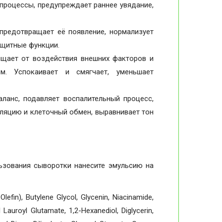
 процессы, предупреждает раннее увядание,
 предотвращает её появление, нормализует
ащитные функции.
ищает от воздействия внешних факторов и
ем. Успокаивает и смягчает, уменьшает
ланс, подавляет воспалительный процесс,
уляцию и клеточный обмен, выравнивает тон
ьзования сыворотки нанесите эмульсию на
efin), Butylene Glycol, Glycenin, Niacinamide,
auroyl Glutamate, 1,2-Hexanediol, Diglycerin,