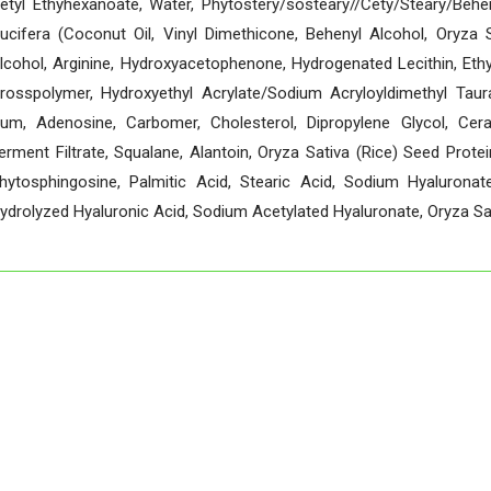
etyl Ethyhexanoate, Water, Phytostery/sosteary//Cety/Steary/Behen
ucifera (Coconut Oil, Vinyl Dimethicone, Behenyl Alcohol, Oryza S
lcohol, Arginine, Hydroxyacetophenone, Hydrogenated Lecithin, Ethy
rosspolymer, Hydroxyethyl Acrylate/Sodium Acryloyldimethyl Taur
um, Adenosine, Carbomer, Cholesterol, Dipropylene Glycol, Cera
erment Filtrate, Squalane, Alantoin, Oryza Sativa (Rice) Seed Protei
hytosphingosine, Palmitic Acid, Stearic Acid, Sodium Hyaluron
ydrolyzed Hyaluronic Acid, Sodium Acetylated Hyaluronate, Oryza Sat