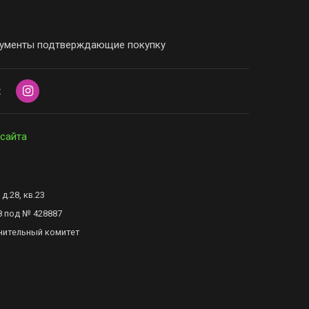
ументы подтверждающие покупку
х
 сайта
д.28, кв.23
8 под № 428887
нительный комитет