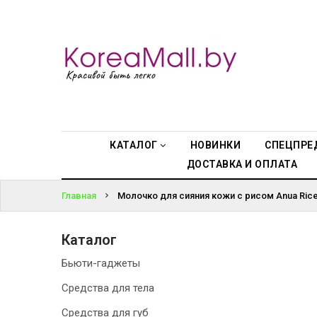
КАТАЛОГ
ВОЙТИ
НОВИНКИ
ЗАБЫЛИ
СПЕЦПРЕДЛОЖЕНИЯ
ПАРОЛЬ?
ВСЕ БРЕНДЫ
КАТАЛОГ
НОВИНКИ
СПЕЦПРЕ
ДОСТАВКА И ОПЛАТА
БРЕНДЫ A-D
Главная
Молочко для сияния кожи с рисом Anua Rice 7
БРЕНДЫ H-M
Каталог
БРЕНДЫ N-V
Бьюти-гаджеты
КОНТАКТЫ
Средства для тела
Средства для губ
ДОСТАВКА И ОПЛАТА