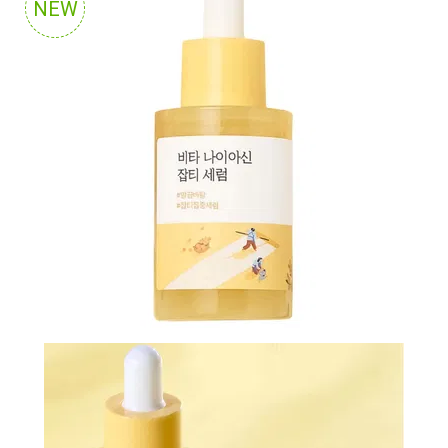
NEW
N-
V
КОНТАКТЫ
ДОСТАВКА
И
ОПЛАТА
ДИСКОНТНАЯ
ПРОГРАММА
АКЦИИ
ОТЗЫВЫ
О
МАГАЗИНЕ
БЛОГ