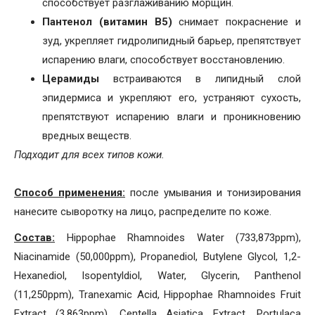
способствует разглаживанию морщин.
Пантенол (витамин B5)
снимает покраснение и
зуд, укрепляет гидролипидный барьер, препятствует
испарению влаги, способствует восстановлению.
Церамиды
встраиваются в липидный слой
эпидермиса и укрепляют его, устраняют сухость,
препятствуют испарению влаги и проникновению
вредных веществ.
Подходит для всех типов кожи.
Способ применения:
после умывания и тонизирования
нанесите сыворотку на лицо, распределите по коже.
Состав:
Hippophae Rhamnoides Water (733,873ppm),
Niacinamide (50,000ppm), Propanediol, Butylene Glycol, 1,2-
Hexanediol, Isopentyldiol, Water, Glycerin, Panthenol
(11,250ppm), Tranexamic Acid, Hippophae Rhamnoides Fruit
Extract (3,863ppm), Centella Asiatica Extract, Portulaca