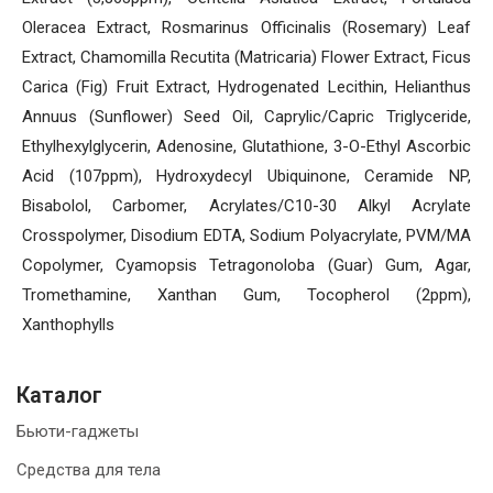
Oleracea Extract, Rosmarinus Officinalis (Rosemary) Leaf
Extract, Chamomilla Recutita (Matricaria) Flower Extract, Ficus
Carica (Fig) Fruit Extract, Hydrogenated Lecithin, Helianthus
Annuus (Sunflower) Seed Oil, Caprylic/Capric Triglyceride,
Ethylhexylglycerin, Adenosine, Glutathione, 3-O-Ethyl Ascorbic
Acid (107ppm), Hydroxydecyl Ubiquinone, Ceramide NP,
Bisabolol, Carbomer, Acrylates/C10-30 Alkyl Acrylate
Crosspolymer, Disodium EDTA, Sodium Polyacrylate, PVM/MA
Copolymer, Cyamopsis Tetragonoloba (Guar) Gum, Agar,
Tromethamine, Xanthan Gum, Tocopherol (2ppm),
Xanthophylls
Каталог
Бьюти-гаджеты
Средства для тела