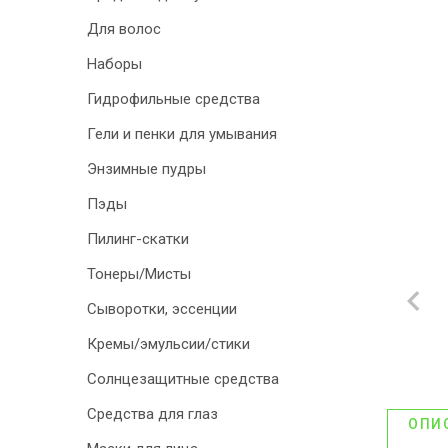
Для волос
ДИСКОНТНАЯ
Наборы
ПРОГРАММА
Гидрофильные средства
АКЦИИ
Гели и пенки для умывания
ОТЗЫВЫ О
Энзимные пудры
МАГАЗИНЕ
Пэды
Пилинг-скатки
БЛОГ И СТАТЬИ
Тонеры/Мисты
Сыворотки, эссенции
Кремы/эмульсии/стики
Солнцезащитные средства
Средства для глаз
ОПИ