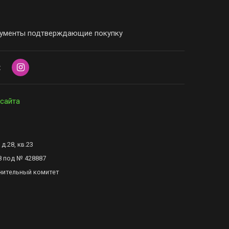
ументы подтверждающие покупку
х
 сайта
д.28, кв.23
8 под № 428887
нительный комитет