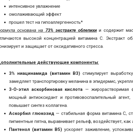
интенсивное увлажнение
омолаживающий эффект
прошел тест на гипоаллергенность*
ормула основана на
73% экстракте облепихи
и содержит мас
тличаются высокой концентрацией витамина C. Экстракт об
онизирует и защищает от оксидативного стресса.
ополнительные действующие компоненты
:
3% ниацинамида (витамин B3)
стимулирует выработку 
замедляет транспортировку меланина в эпидермис, укрепл
3-O-
этил аскорбиновая кислота
— жирорастворимая фо
мощный антиоксидант и противовоспалительный агент, 
повышает синтез коллагена.
Аскорбил глюкозид
— стабильная форма витамина С, ст
пигментные пятна, выравнивает рельеф, воздействует, как 
Пантенол
(витамин B5)
ускоряет заживление, успокаив