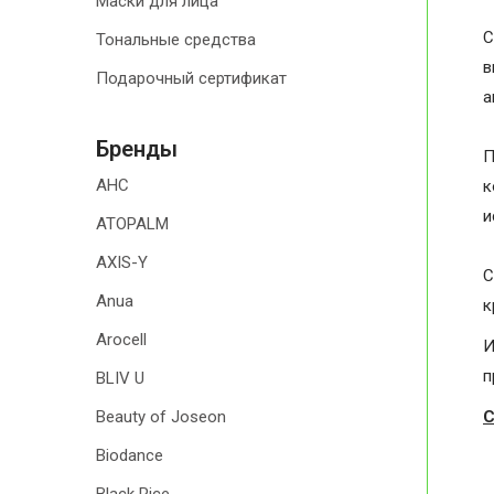
Маски для лица
С
Тональные средства
в
Подарочный сертификат
а
Бренды
П
AHC
к
и
ATOPALM
AXIS-Y
С
Anua
к
Arocell
И
п
BLIV U
С
Beauty of Joseon
Biodance