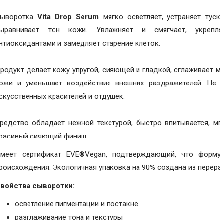
ыворотка
Vita Drop Serum
мягко осветляет, устраняет туск
ыравнивает тон кожи. Увлажняет и смягчает, укрепл
нтиоксидантами и замедляет старение клеток.
родукт делает кожу упругой, сияющей и гладкой, сглаживает
ожи и уменьшает воздействие внешних раздражителей. Не 
скусственных красителей и отдушек.
редство обладает нежной текстурой, быстро впитывается, м
расивый сияющий финиш.
меет сертификат EVE®Vegan, подтверждающий, что форму
роисхождения. Экологичная упаковка на 90% создана из перера
войства сыворотки:
осветление пигментации и постакне
разглаживание тона и текстуры