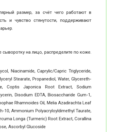
ярный размер, за счёт чего работают в
сть и чувство стянутости, поддерживают
арьер.
 сыворотку на лицо, распределите по коже.
ol, Niacinamide, Caprylic/Capric Triglyceride,
ceryl Stearate, Propanediol, Water, Glycereth-
ine, Coptis Japonica Root Extract, Sodium
glycerin, Disodium EDTA, Biosaccharide Gum-1,
pophae Rhamnoides Oil, Melia Azadirachta Leaf
th-10, Ammonium Polyacryloyldimethyl Taurate,
rcuma Longa (Turmeric) Root Extract, Corallina
ulose, Ascorbyl Glucoside