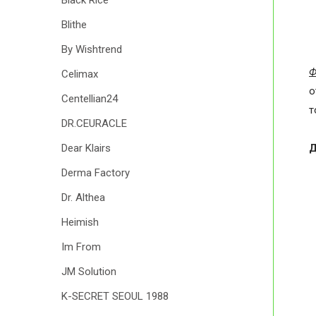
Black Rice
Blithe
By Wishtrend
Ф
Celimax
о
Centellian24
т
DR.CEURACLE
Д
Dear Klairs
Derma Factory
Dr. Althea
Heimish
Im From
JM Solution
K-SECRET SEOUL 1988