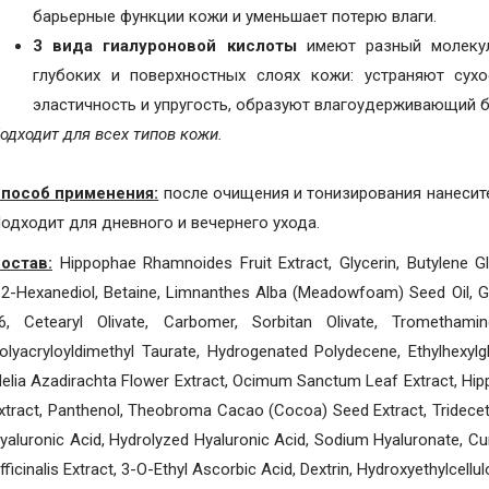
барьерные функции кожи и уменьшает потерю влаги.
3 вида гиалуроновой кислоты
имеют разный молекул
глубоких и поверхностных слоях кожи: устраняют сухо
эластичность и упругость, образуют влагоудерживающий б
одходит для всех типов кожи.
пособ применения:
после очищения и тонизирования нанесите
одходит для дневного и вечернего ухода.
остав:
Hippophae Rhamnoides Fruit Extract, Glycerin, Butylene Glyc
,2-Hexanediol, Betaine, Limnanthes Alba (Meadowfoam) Seed Oil, Gly
6, Cetearyl Olivate, Carbomer, Sorbitan Olivate, Trometham
olyacryloyldimethyl Taurate, Hydrogenated Polydecene, Ethylhexyl
elia Azadirachta Flower Extract, Ocimum Sanctum Leaf Extract, Hip
xtract, Panthenol, Theobroma Cacao (Cocoa) Seed Extract, Tridece
yaluronic Acid, Hydrolyzed Hyaluronic Acid, Sodium Hyaluronate, Cu
fficinalis Extract, 3-O-Ethyl Ascorbic Acid, Dextrin, Hydroxyethylcell