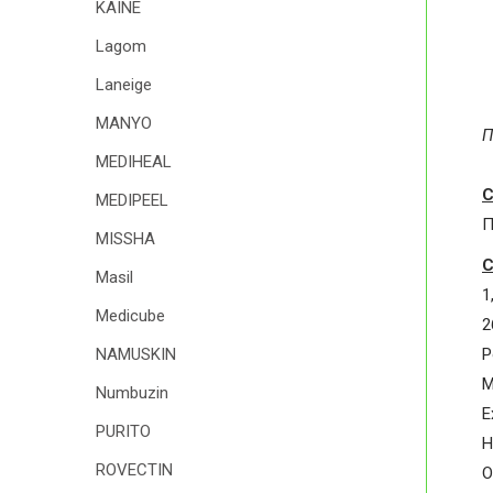
KAINE
Lagom
Laneige
MANYO
П
MEDIHEAL
С
MEDIPEEL
П
MISSHA
С
Masil
1
Medicube
2
P
NAMUSKIN
M
Numbuzin
E
PURITO
H
ROVECTIN
O