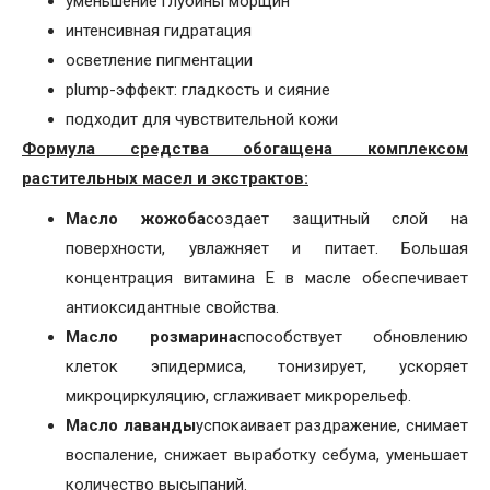
уменьшение глубины морщин
интенсивная гидратация
осветление пигментации
plump-эффект: гладкость и сияние
подходит для чувствительной кожи
Формула средства обогащена комплексом
растительных масел и экстрактов:
Масло жожоба
создает защитный слой на
поверхности, увлажняет и питает. Большая
концентрация витамина Е в масле обеспечивает
антиоксидантные свойства.
Масло розмарина
способствует обновлению
клеток эпидермиса, тонизирует, ускоряет
микроциркуляцию, сглаживает микрорельеф.
Масло лаванды
успокаивает раздражение, снимает
воспаление, снижает выработку себума, уменьшает
количество высыпаний.