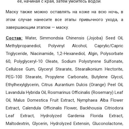
её, начиная с края, затем умойтесь водой.
Маску также можно оставлять на коже на всю ночь, в
этом случае нанесите все этапы привычного ухода, а
завершающим этапом — маску.
Состав
:
Water, Simmondsia Chinensis (Jojoba) Seed Oil,
Methylpropanediol, Polyvinyl Alcohol, Caprylic/Capric
Triglyceride, Niacinamide, 1,2-Hexanediol, Algin, Polysorbate
60, Polyglyceryl-10 Oleate, Sodium Polystyrene Sulfonate,
Cellulose Gum, Glyceryl Stearate, Stearalkonium Hectorite,
PEG-100 Stearate, Propylene Carbonate, Butylene Glycol,
Ethylhexylglycerin, Citrus Aurantium Dulcis (Orange) Peel Oil,
Lavandula Hybrida Oil, Rosmarinus Officinalis (Rosemary) Leaf
Oil, Malus Domestica Fruit Extract, Nymphaea Alba Flower
Extract, Calendula Officinalis Flower, Backhousia Citriodora
Leaf Extract, Hydrolyzed Gardenia Florida Extract,
Maltodextrin, Glycerin, Hydrolyzed Extensin, Gluconolactone,