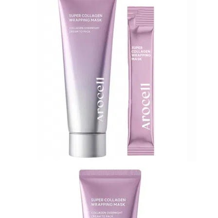
N-
V
КОНТАКТЫ
ДОСТАВКА
И
ОПЛАТА
ДИСКОНТНАЯ
ПРОГРАММА
АКЦИИ
ОТЗЫВЫ
О
МАГАЗИНЕ
БЛОГ