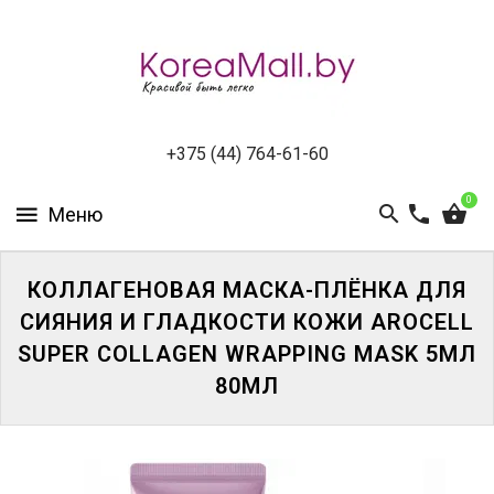
КАТАЛОГ
НОВИНКИ
СПЕЦПРЕДЛОЖЕНИЯ
+375 (44) 764-61-60
0
ВСЕ
БРЕНДЫ
БРЕНДЫ
КОЛЛАГЕНОВАЯ МАСКА-ПЛЁНКА ДЛЯ
A-
СИЯНИЯ И ГЛАДКОСТИ КОЖИ AROCELL
D
SUPER COLLAGEN WRAPPING MASK 5МЛ
80МЛ
БРЕНДЫ
H-
M
БРЕНДЫ