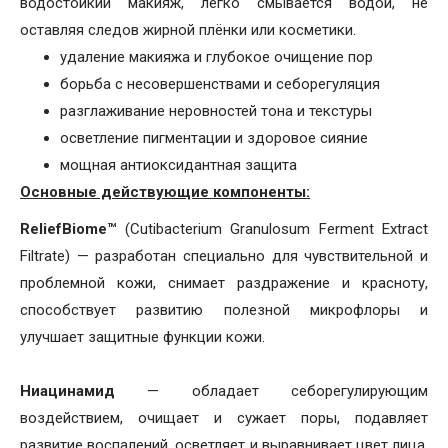
водостойкий макияж, легко смывается водой, не
оставляя следов жирной плёнки или косметики.
удаление макияжа и глубокое очищение пор
борьба с несовершенствами и себорегуляция
разглаживание неровностей тона и текстуры
осветление пигментации и здоровое сияние
мощная антиоксидантная защита
Основные действующие компоненты:
ReliefBiome™
(Cutibacterium Granulosum Ferment Extract
Filtrate) — разработан специально для чувствительной и
проблемной кожи, снимает раздражение и красноту,
способствует развитию полезной микрофлоры и
улучшает защитные функции кожи.
Ниацинамид
— обладает себорегулирующим
воздействием, очищает и сужает поры, подавляет
развитие воспалений, осветляет и выравнивает цвет лица.