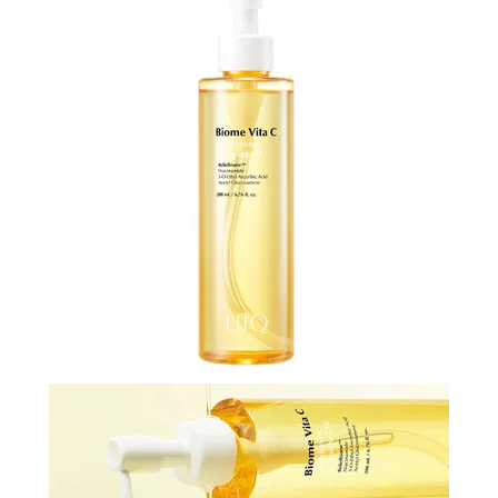
N-
V
КОНТАКТЫ
ДОСТАВКА
И
ОПЛАТА
ДИСКОНТНАЯ
ПРОГРАММА
АКЦИИ
ОТЗЫВЫ
О
МАГАЗИНЕ
БЛОГ