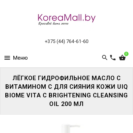
КАТАЛОГ
НОВИНКИ
СПЕЦПРЕДЛОЖЕНИЯ
+375 (44) 764-61-60
0
ВСЕ
БРЕНДЫ
БРЕНДЫ
ЛЁГКОЕ ГИДРОФИЛЬНОЕ МАСЛО С
A-
ВИТАМИНОМ С ДЛЯ СИЯНИЯ КОЖИ UIQ
D
BIOME VITA C BRIGHTENING CLEANSING
OIL 200 МЛ
БРЕНДЫ
H-
M
БРЕНДЫ