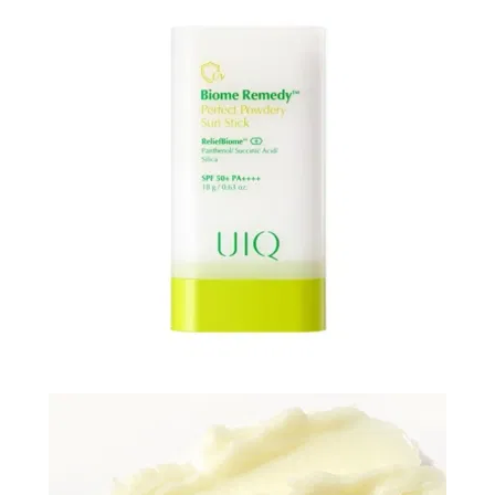
N-
V
КОНТАКТЫ
ДОСТАВКА
И
ОПЛАТА
ДИСКОНТНАЯ
ПРОГРАММА
АКЦИИ
ОТЗЫВЫ
О
МАГАЗИНЕ
БЛОГ