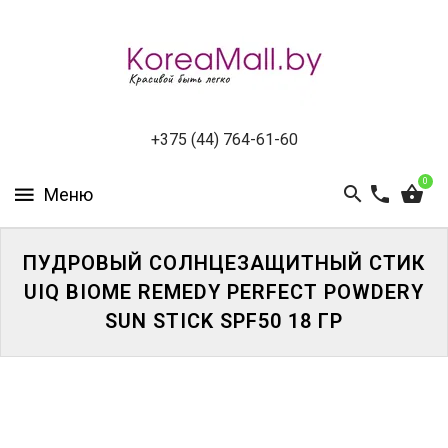
КАТАЛОГ
НОВИНКИ
СПЕЦПРЕДЛОЖЕНИЯ
+375 (44) 764-61-60
0
ВСЕ
БРЕНДЫ
ПУДРОВЫЙ СОЛНЦЕЗАЩИТНЫЙ СТИК
БРЕНДЫ
A-
UIQ BIOME REMEDY PERFECT POWDERY
D
SUN STICK SPF50 18 ГР
БРЕНДЫ
H-
M
БРЕНДЫ