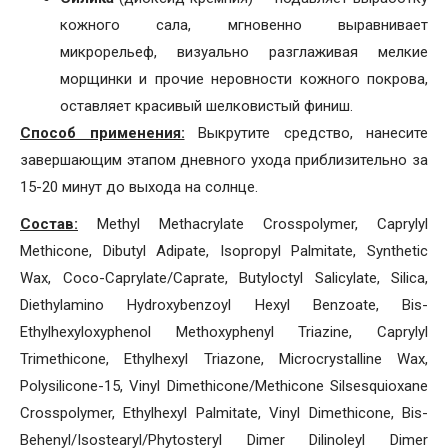
кожного сала, мгновенно выравнивает
микрорельеф, визуально разглаживая мелкие
морщинки и прочие неровности кожного покрова,
оставляет красивый шелковистый финиш.
Способ применения:
Выкрутите средство, нанесите
завершающим этапом дневного ухода приблизительно за
15-20 минут до выхода на солнце.
Состав:
Methyl Methacrylate Crosspolymer, Caprylyl
Methicone, Dibutyl Adipate, Isopropyl Palmitate, Synthetic
Wax, Coco-Caprylate/Caprate, Butyloctyl Salicylate, Silica,
Diethylamino Hydroxybenzoyl Hexyl Benzoate, Bis-
Ethylhexyloxyphenol Methoxyphenyl Triazine, Caprylyl
Trimethicone, Ethylhexyl Triazone, Microcrystalline Wax,
Polysilicone-15, Vinyl Dimethicone/Methicone Silsesquioxane
Crosspolymer, Ethylhexyl Palmitate, Vinyl Dimethicone, Bis-
Behenyl/Isostearyl/Phytosteryl Dimer Dilinoleyl Dimer