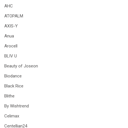
AHC
ATOPALM
AXIS-Y
Anua
Arocell
BLIV U
Beauty of Joseon
Biodance
Black Rice
Blithe
By Wishtrend
Celimax
Centellian24