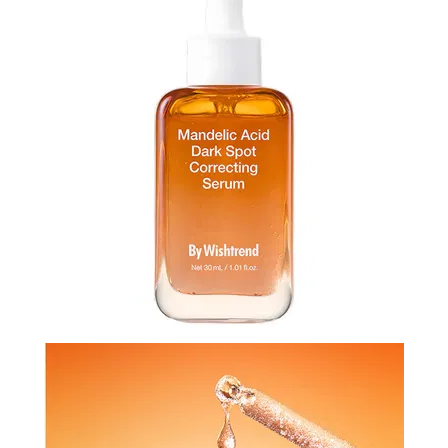
N-
V
КОНТАКТЫ
ДОСТАВКА
И
ОПЛАТА
ДИСКОНТНАЯ
ПРОГРАММА
АКЦИИ
ОТЗЫВЫ
О
МАГАЗИНЕ
БЛОГ