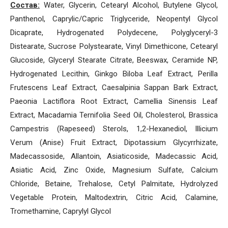
Состав:
Water, Glycerin, Cetearyl Alcohol, Butylene Glycol,
Panthenol, Caprylic/Capric Triglyceride, Neopentyl Glycol
Dicaprate, Hydrogenated Polydecene, Polyglyceryl-3
Distearate, Sucrose Polystearate, Vinyl Dimethicone, Cetearyl
Glucoside, Glyceryl Stearate Citrate, Beeswax, Ceramide NP,
Hydrogenated Lecithin, Ginkgo Biloba Leaf Extract, Perilla
Frutescens Leaf Extract, Caesalpinia Sappan Bark Extract,
Paeonia Lactiflora Root Extract, Camellia Sinensis Leaf
Extract, Macadamia Ternifolia Seed Oil, Cholesterol, Brassica
Campestris (Rapeseed) Sterols, 1,2-Hexanediol, Illicium
Verum (Anise) Fruit Extract, Dipotassium Glycyrrhizate,
Madecassoside, Allantoin, Asiaticoside, Madecassic Acid,
Asiatic Acid, Zinc Oxide, Magnesium Sulfate, Calcium
Chloride, Betaine, Trehalose, Cetyl Palmitate, Hydrolyzed
Vegetable Protein, Maltodextrin, Citric Acid, Calamine,
Tromethamine, Caprylyl Glycol