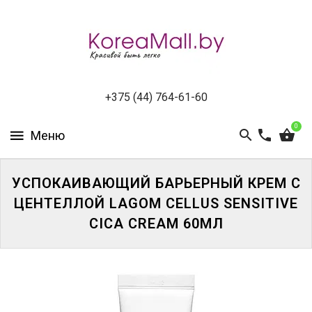
КАТАЛОГ
НОВИНКИ
СПЕЦПРЕДЛОЖЕНИЯ
+375 (44) 764-61-60
0
ВСЕ
БРЕНДЫ
УСПОКАИВАЮЩИЙ БАРЬЕРНЫЙ КРЕМ С
БРЕНДЫ
A-
ЦЕНТЕЛЛОЙ LAGOM CELLUS SENSITIVE
D
CICA CREAM 60МЛ
БРЕНДЫ
H-
M
БРЕНДЫ