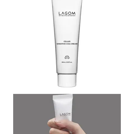
N-
V
КОНТАКТЫ
ДОСТАВКА
И
ОПЛАТА
ДИСКОНТНАЯ
ПРОГРАММА
АКЦИИ
ОТЗЫВЫ
О
МАГАЗИНЕ
БЛОГ