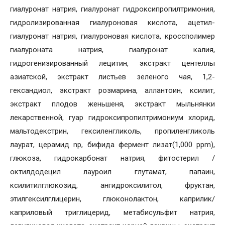
гиалуронат натрия, гиалуронат гидроксипропилтримония,
гидролизированная гиалуроновая кислота, ацетил-
гиалуронат натрия, гиалуроновая кислота, кроссполимер
гиалуроната натрия, гиалуронат калия,
гидрогенизированный лецитин, экстракт центеллы
азиатской, экстракт листьев зеленого чая, 1,2-
гександиол, экстракт розмарина, аллантоин, ксилит,
экстракт плодов женьшеня, экстракт мыльнянки
лекарственной, гуар гидроксипропилтримониум хлорид,
мальтодекстрин, гексиленгликоль, пропиленгликоль
лаурат, церамид np, бифида фермент лизат(1,000 ppm),
глюкоза, гидрокарбонат натрия, фитостерил /
октилдодецил лауроил глутамат, папаин,
ксилитилглюкозид, ангидроксилитол, фруктан,
этилгексилглицерин, глюконолактон, каприлик/
каприловый триглицерид, метабисульфит натрия,