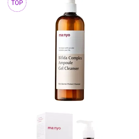
TOP
N-
V
КОНТАКТЫ
ДОСТАВКА
И
ОПЛАТА
ДИСКОНТНАЯ
ПРОГРАММА
АКЦИИ
ОТЗЫВЫ
О
МАГАЗИНЕ
БЛОГ