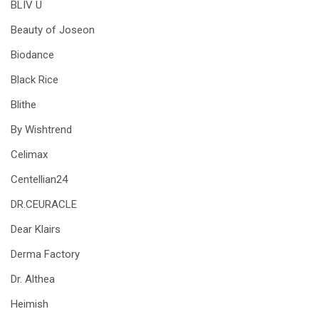
BLIV U
Beauty of Joseon
Biodance
Black Rice
Blithe
By Wishtrend
Celimax
Centellian24
DR.CEURACLE
Dear Klairs
Derma Factory
Dr. Althea
Heimish