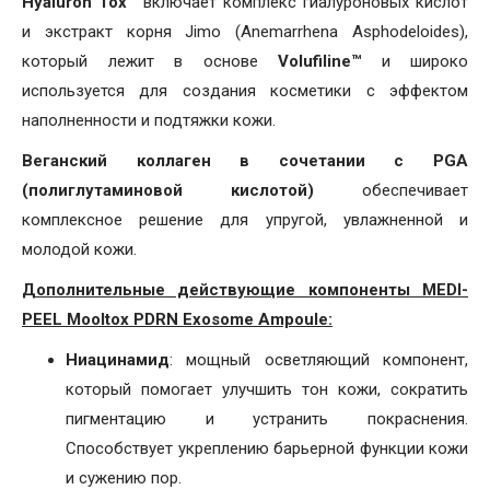
Hyaluron Tox™
включает комплекс гиалуроновых кислот
и экстракт корня Jimo (Anemarrhena Asphodeloides),
который лежит в основе
Volufiline™
и широко
используется для создания косметики с эффектом
наполненности и подтяжки кожи.
Веганский коллаген в сочетании с PGA
(полиглутаминовой кислотой)
обеспечивает
комплексное решение для упругой, увлажненной и
молодой кожи.
Дополнительные действующие компоненты MEDI-
PEEL Mooltox PDRN Exosome Ampoule:
Ниацинамид
: мощный осветляющий компонент,
который помогает улучшить тон кожи, сократить
пигментацию и устранить покраснения.
Способствует укреплению барьерной функции кожи
и сужению пор.