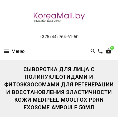
КАТАЛОГ
НОВИНКИ
СПЕЦПРЕДЛОЖЕНИЯ
+375 (44) 764-61-60
0
ВСЕ
БРЕНДЫ
БРЕНДЫ
СЫВОРОТКА ДЛЯ ЛИЦА С
A-
ПОЛИНУКЛЕОТИДАМИ И
D
ФИТОЭКЗОСОМАМИ ДЛЯ РЕГЕНЕРАЦИИ
И ВОССТАНОВЛЕНИЯ ЭЛАСТИЧНОСТИ
БРЕНДЫ
H-
КОЖИ MEDIPEEL MOOLTOX PDRN
M
EXOSOME AMPOULE 50МЛ
БРЕНДЫ