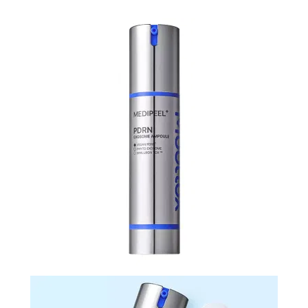
N-
V
КОНТАКТЫ
ДОСТАВКА
И
ОПЛАТА
ДИСКОНТНАЯ
ПРОГРАММА
АКЦИИ
ОТЗЫВЫ
О
МАГАЗИНЕ
БЛОГ