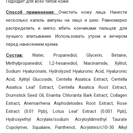
Подходит для всех типов кожи.
Способ применения:
Очистить кожу лица. Нанести
несколько капель ампулы на лицо и шею. Равномерно
распределить и мягко вбить кончиками пальцев для
лучшего впитывания. Использовать утром и вечером
перед нанесением крема.
Состав:
Water, Propanediol, Glycerin, Betaine,
Methylpropanediol, 1,2-hexanediol, Niacinamide, Xylitol,
Sodium Hyaluronate, Hydrolyzed Hyaluronic Acid, Hyaluronic
Acid, Xylityl Glucoside, Centella Asiatica Extract, Centella
Asiatica Leaf Extract, Centella Asiatica Root Extract,
Drumstick Seed Oil, Enantia Chloranta Bark Extract, Collagen
Extract, Anemarrhena Asphodeloides Root Extract, Rose
Extract (0.01 Ppb), Lotus Leaf Extract (0.001 Ppb),
Hydroxyethyl Acrylate/sodium Acryloyldimethyl Taurate
Copolymer, Squalane, Panthenol, Acrylates/c10-30 Alkyl