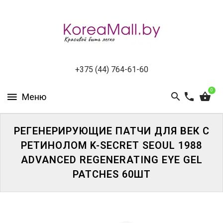
КАТАЛОГ
НОВИНКИ
СПЕЦПРЕДЛОЖЕНИЯ
+375 (44) 764-61-60
0
ВСЕ
БРЕНДЫ
БРЕНДЫ
РЕГЕНЕРИРУЮЩИЕ ПАТЧИ ДЛЯ ВЕК С
A-
РЕТИНОЛОМ K-SECRET SEOUL 1988
D
ADVANCED REGENERATING EYE GEL
PATCHES 60ШТ
БРЕНДЫ
H-
M
БРЕНДЫ