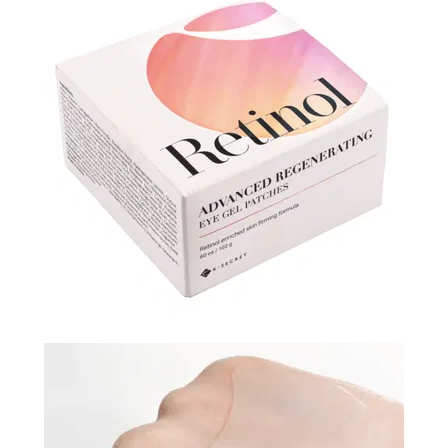
N-
V
КОНТАКТЫ
ДОСТАВКА
И
ОПЛАТА
ДИСКОНТНАЯ
ПРОГРАММА
АКЦИИ
ОТЗЫВЫ
О
МАГАЗИНЕ
БЛОГ