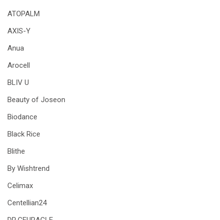
ATOPALM
AXIS-Y
Anua
Arocell
BLIV U
Beauty of Joseon
Biodance
Black Rice
Blithe
By Wishtrend
Celimax
Centellian24