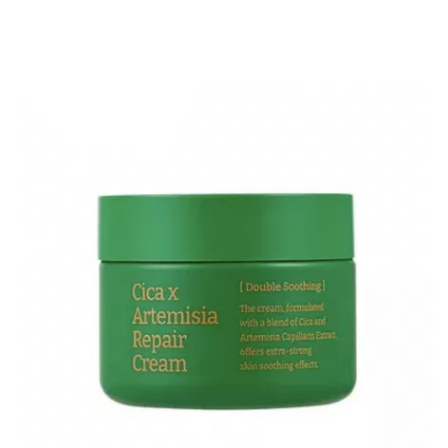
NAMUSKIN
Numbuzin
PURITO
ROVECTIN
Real
Barrier
Round
Lab
SKIN
LAB
SKIN1004
Sungboon
Editor
Tiam