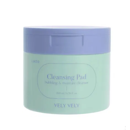
И
Y
СТАТЬИ
Anua
Arocell
BLIV
ВОЙТИ
U
ЗАБЫЛИ
Beauty
ПАРОЛЬ?
of
Joseon
Biodance
Black
Rice
Blithe
By
Wishtrend