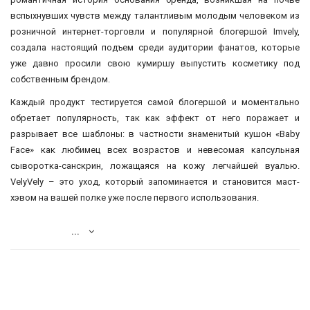
N-
вспыхнувших чувств между талантливым молодым человеком из
Тонеры/
V
розничной интернет-торговли и популярной блогершой Imvely,
Мисты
создала настоящий подъем среди аудитории фанатов, которые
КОНТАКТЫ
уже давно просили свою кумиршу выпустить косметику под
Сыворотки,
собственным брендом.
эссенции
ДОСТАВКА
Каждый продукт тестируется самой блогершой и моментально
И
Тканевые/
обретает популярность, так как эффект от него поражает и
ОПЛАТА
Гидрогелевые
разрывает все шаблоны: в частности знаменитый кушон «Baby
Face» как любимец всех возрастов и невесомая капсульная
Кремы/
ДИСКОНТНАЯ
сыворотка-санскрин, ложащаяся на кожу легчайшей вуалью.
эмульсии/
ПРОГРАММА
VelyVely – это уход, который запоминается и становится маст-
стики
хэвом на вашей полке уже после первого использования.
АКЦИИ
Бренды
...
ОТЗЫВЫ
AHC
О
МАГАЗИНЕ
ATOPALM
AXIS-
БЛОГ