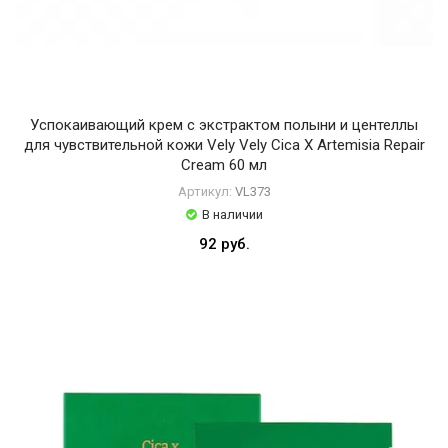
Tocobo
UIQ
VT
Cosmetics
Успокаивающий крем с экстрактом полыни и центеллы
для чувствительной кожи Vely Vely Cica Х Artemisia Repair
Vely
Cream 60 мл
Vely
Артикул:
VL373
В наличии
92 руб.