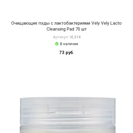
Celimax
Centellian24
Очищающие пэды с лактобактериями Vely Vely Lacto
DR.CEURACLE
Cleansing Pad 70 шт
Dear
Артикул:
VL314
В наличии
Klairs
73 руб.
Derma
Factory
Dr.
Althea
Heimish
Im
From
JM
Solution