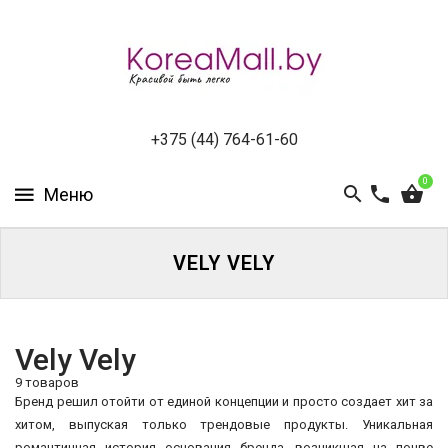
КАТАЛОГ
НОВИНКИ
СПЕЦПРЕДЛОЖЕНИЯ
+375 (44) 764-61-60
0
ВСЕ
БРЕНДЫ
БРЕНДЫ
VELY VELY
A-
D
Vely Vely
БРЕНДЫ
H-
9 товаров
M
Бренд решил отойти от единой концепции и просто создает хит за
Каталог
хитом, выпуская только трендовые продукты. Уникальная
БРЕНДЫ
Пэды
романтичная история основания бренда, возникшая на почве