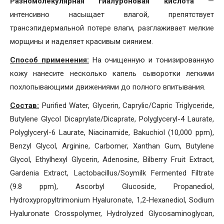
Разномолекулярная гиалуроновая кислота
—
интенсивно насыщает влагой, препятствует
трансэпидермальной потере влаги, разглаживает мелкие
морщины и наделяет красивым сиянием.
Способ применения:
На очищенную и тонизированную
кожу нанесите несколько капель сыворотки легкими
похлопывающими движениями до полного впитывания.
Состав
:
Purified Water, Glycerin, Caprylic/Capric Triglyceride,
Butylene Glycol Dicaprylate/Dicaprate, Polyglyceryl-4 Laurate,
Polyglyceryl-6 Laurate, Niacinamide, Bakuchiol (10,000 ppm),
Benzyl Glycol, Arginine, Carbomer, Xanthan Gum, Butylene
Glycol, Ethylhexyl Glycerin, Adenosine, Bilberry Fruit Extract,
Gardenia Extract, Lactobacillus/Soymilk Fermented Filtrate
(9.8 ppm), Ascorbyl Glucoside, Propanediol,
Hydroxypropyltrimonium Hyaluronate, 1,2-Hexanediol, Sodium
Hyaluronate Crosspolymer, Hydrolyzed Glycosaminoglycan,