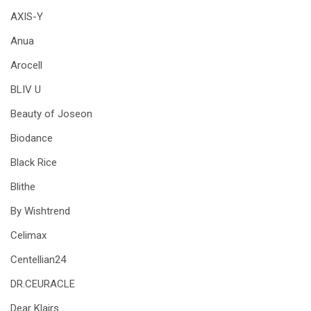
AXIS-Y
Anua
Arocell
BLIV U
Beauty of Joseon
Biodance
Black Rice
Blithe
By Wishtrend
Celimax
Centellian24
DR.CEURACLE
Dear Klairs