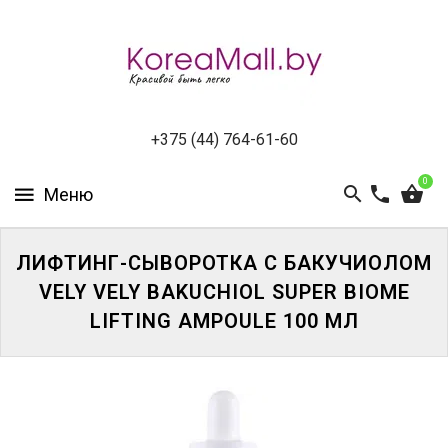
КАТАЛОГ
НОВИНКИ
СПЕЦПРЕДЛОЖЕНИЯ
+375 (44) 764-61-60
0
ВСЕ
БРЕНДЫ
ЛИФТИНГ-СЫВОРОТКА С БАКУЧИОЛОМ
БРЕНДЫ
A-
VELY VELY BAKUCHIOL SUPER BIOME
D
LIFTING AMPOULE 100 МЛ
БРЕНДЫ
H-
M
БРЕНДЫ