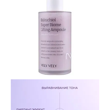
N-
V
КОНТАКТЫ
ДОСТАВКА
И
ОПЛАТА
ДИСКОНТНАЯ
ПРОГРАММА
АКЦИИ
ОТЗЫВЫ
О
МАГАЗИНЕ
БЛОГ