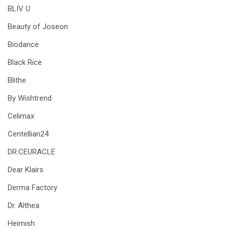
BLIV U
Beauty of Joseon
Biodance
Black Rice
Blithe
By Wishtrend
Celimax
Centellian24
DR.CEURACLE
Dear Klairs
Derma Factory
Dr. Althea
Heimish