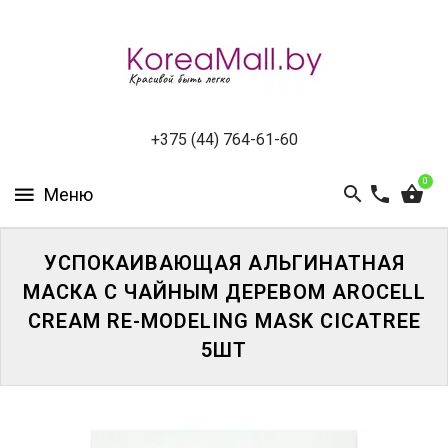
КАТАЛОГ
НОВИНКИ
СПЕЦПРЕДЛОЖЕНИЯ
+375 (44) 764-61-60
0
ВСЕ
БРЕНДЫ
БРЕНДЫ
УСПОКАИВАЮЩАЯ АЛЬГИНАТНАЯ
A-
МАСКА C ЧАЙНЫМ ДЕРЕВОМ AROCELL
D
CREAM RE-MODELING MASK CICATREE
5ШТ
БРЕНДЫ
H-
M
БРЕНДЫ