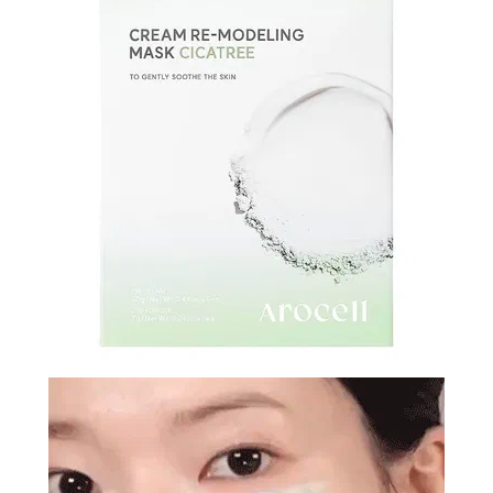
N-
V
КОНТАКТЫ
ДОСТАВКА
И
ОПЛАТА
ДИСКОНТНАЯ
ПРОГРАММА
АКЦИИ
ОТЗЫВЫ
О
МАГАЗИНЕ
БЛОГ